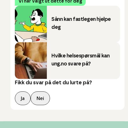
Vi har valgt ut dette for deg
Sånn kan fastlegen hjelpe
deg
Hvilke helsespørsmål kan
ung.no svare på?
Fikk du svar på det du lurte på?
Ja
Nei