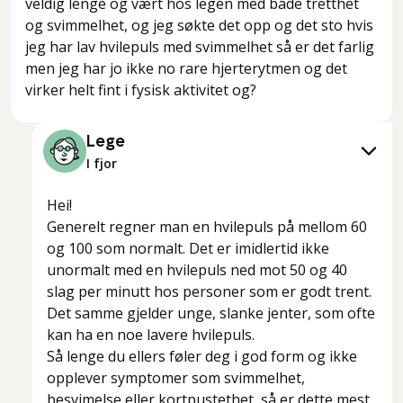
veldig lenge og vært hos legen med både tretthet
og svimmelhet, og jeg søkte det opp og det sto hvis
jeg har lav hvilepuls med svimmelhet så er det farlig
men jeg har jo ikke no rare hjerterytmen og det
virker helt fint i fysisk aktivitet og?
Lege
I fjor
Hei!
Generelt regner man en hvilepuls på mellom 60
og 100 som normalt. Det er imidlertid ikke
unormalt med en hvilepuls ned mot 50 og 40
slag per minutt hos personer som er godt trent.
Det samme gjelder unge, slanke jenter, som ofte
kan ha en noe lavere hvilepuls.
Så lenge du ellers føler deg i god form og ikke
opplever symptomer som svimmelhet,
besvimelse eller kortpustethet, så er dette mest