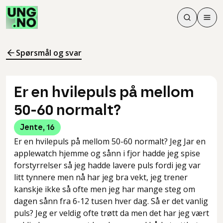
Søk
Men
Søk
Meny
Søk i innhol
Meny for å 
Spørsmål og svar
Er en hvilepuls på mellom
50-60 normalt?
Jente
,
16
Er en hvilepuls på mellom 50-60 normalt? Jeg Jar en
applewatch hjemme og sånn i fjor hadde jeg spise
forstyrrelser så jeg hadde lavere puls fordi jeg var
litt tynnere men nå har jeg bra vekt, jeg trener
kanskje ikke så ofte men jeg har mange steg om
dagen sånn fra 6-12 tusen hver dag. Så er det vanlig
puls? Jeg er veldig ofte trøtt da men det har jeg vært