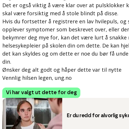
Det er også viktig å være klar over at pulsklokker
skal være forsiktig med å stole blindt på disse.
Hvis du fortsetter å registrere en lav hvilepuls, o
opplever symptomer som beskrevet over, eller de
bekymrer deg mye for, kan det være lurt å snakke 
helsesykepleier på skolen din om dette. De kan hj
det kan skyldes og om dette er noe du bør få unde
din.
Ønsker deg alt godt og håper dette var til nytte
Vennlig hilsen legen, ung.no
Vi har valgt ut dette for deg
Er du redd for alvorlig s