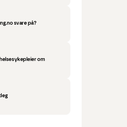
ung.no svare på?
helsesykepleier om
 deg