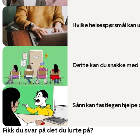
Hvilke helsespørsmål kan 
Dette kan du snakke med 
Sånn kan fastlegen hjelpe
Fikk du svar på det du lurte på?