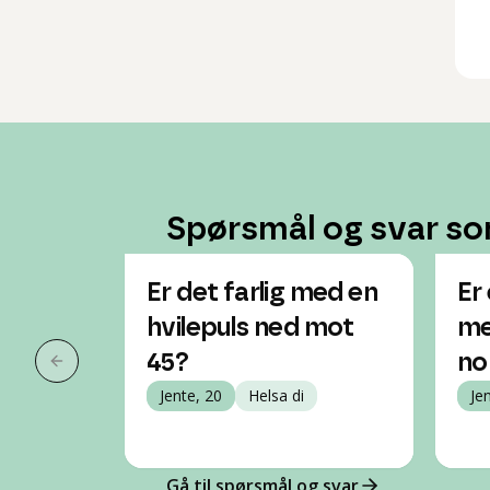
Spørsmål og svar so
Er det farlig med en
Er
hvilepuls ned mot
me
45?
no
Forrige slide
Jente, 20
Helsa di
Je
Gå til spørsmål og svar