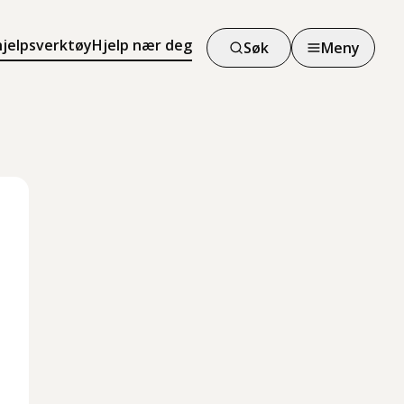
hjelpsverktøy
Hjelp nær deg
Søk
Meny