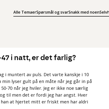
Alle Temaer
Spørsmål og svar
Snakk med noen
Selv
Søk
Meny
Søk i innholdet på ung.no
Meny for å navigere på ung.no
7 i natt, er det farlig?
lag i muntert av puls. Det varte kanskje i 10
min lyser gult på en måte når jeg går in på
 50-70 når jeg hviler. Jeg er ikke noe særlig
g til men det er fordi jeg har angst. Hver
 han at hjertet mitt er friskt men har aldri