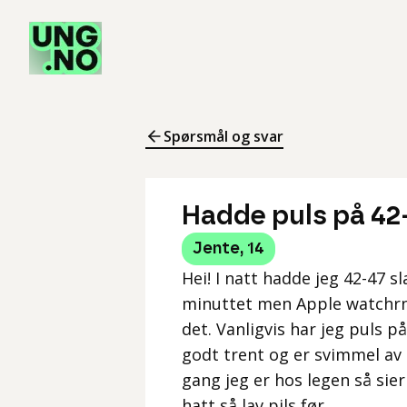
Spørsmål og svar
Hadde puls på 42-4
Jente
,
14
Hei! I natt hadde jeg 42-47 s
minuttet men Apple watchrn 
det. Vanligvis har jeg puls på
godt trent og er svimmel av o
gang jeg er hos legen så sier
hatt så lav pils før