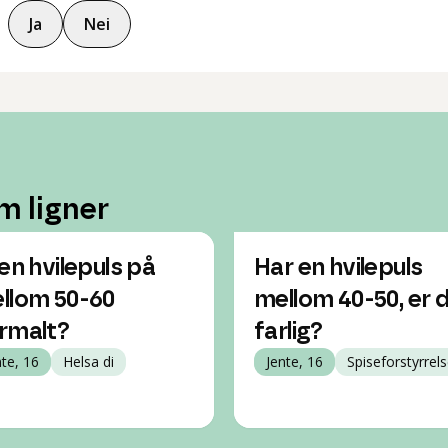
Ja
Nei
m ligner
 en hvilepuls på
Har en hvilepuls
llom 50-60
mellom 40-50, er 
rmalt?
farlig?
nte, 16
Helsa di
Jente, 16
Spiseforstyrrels