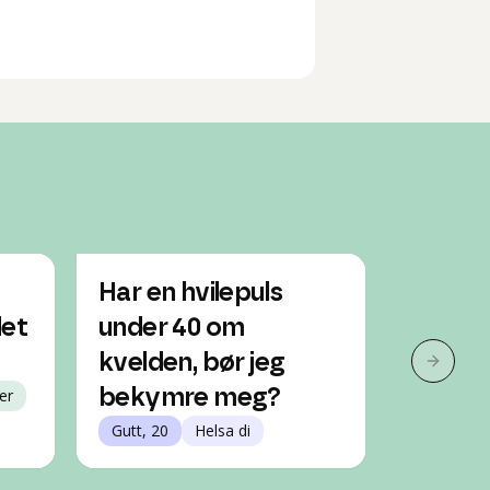
Har en hvilepuls
Har en 
det
under 40 om
rundt 4
kvelden, bør jeg
kontak
Neste 
er
bekymre meg?
Gutt, 20
Gutt, 20
Helsa di