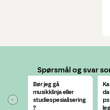
Spørsmål og svar so
Bør jeg gå
Ka
musikklinja eller
da
studiespesialisering
ps
Forrige slide
?
le