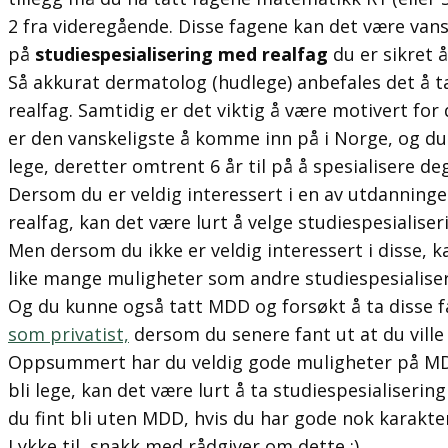
2 fra videregående. Disse fagene kan det være vans
på
studiespesialisering med realfag
du er sikret å
Så akkurat dermatolog (hudlege) anbefales det å t
realfag. Samtidig er det viktig å være motivert fo
er den vanskeligste å komme inn på i Norge, og du 
lege, deretter omtrent 6 år til på å spesialisere d
Dersom du er veldig interessert i en av utdanninge
realfag, kan det være lurt å velge studiespesialise
Men dersom du ikke er veldig interessert i disse, k
like mange muligheter som andre studiespesialis
Og du kunne også tatt MDD og forsøkt å ta disse 
som privatist,
dersom du senere fant ut at du ville 
Oppsummert har du veldig gode muligheter på MDD
bli lege, kan det være lurt å ta studiespesialiseri
du fint bli uten MDD, hvis du har gode nok karakte
Lykke til, snakk med rådgiver om dette :)