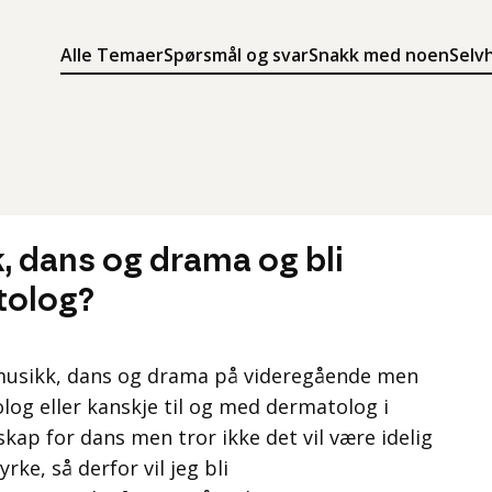
Alle Temaer
Spørsmål og svar
Snakk med noen
Selv
Søk
Meny
Søk i innholdet på ung.no
Meny for å navigere på ung.no
, dans og drama og bli
tolog?
ge musikk, dans og drama på videregående men
olog eller kanskje til og med dermatolog i
skap for dans men tror ikke det vil være idelig
rke, så derfor vil jeg bli