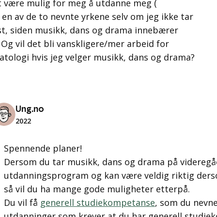
t være mulig for meg å utdanne meg (
li en av de to nevnte yrkene selv om jeg ikke tar
st, siden musikk, dans og drama innebærer
g vil det bli vanskligere/mer arbeid for
atologi hvis jeg velger musikk, dans og drama?
Ung.no
2022
Spennende planer!
Dersom du tar musikk, dans og drama på videregåe
utdanningsprogram og kan være veldig riktig derso
så vil du ha mange gode muligheter etterpå.
Du vil få
generell studiekompetanse
, som du nevne
utdanninger som krever at du har generell studie