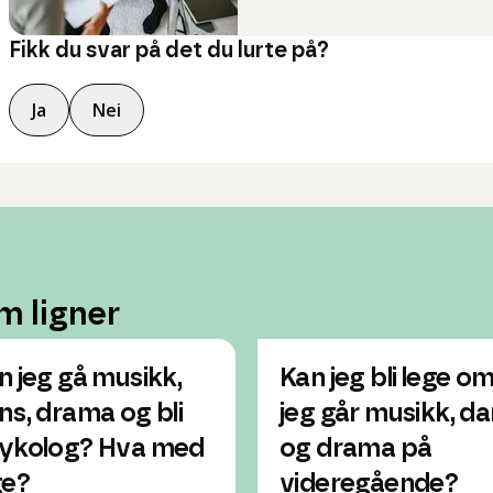
Fikk du svar på det du lurte på?
Ja
Nei
m ligner
n jeg gå musikk,
Kan jeg bli lege o
ns, drama og bli
jeg går musikk, d
ykolog? Hva med
og drama på
ge?
videregående?