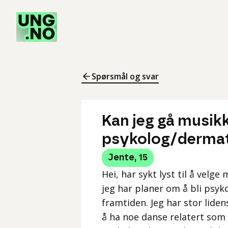
Spørsmål og svar
Kan jeg gå musikk
psykolog/derma
Jente
,
15
Hei, har sykt lyst til å vel
jeg har planer om å bli psyk
framtiden. Jeg har stor liden
å ha noe danse relatert som y