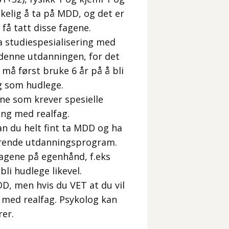
kelig å ta på MDD, og det er
 få tatt disse fagene.
a studiespesialisering med
r denne utdanningen, for det
må først bruke 6 år på å bli
eg som hudlege.
ne som krever spesielle
ring med realfag.
an du helt fint ta MDD og ha
erende utdanningsprogram.
fagene på egenhånd, f.eks
bli hudlege likevel.
, men hvis du VET at du vil
ng med realfag. Psykolog kan
rer.