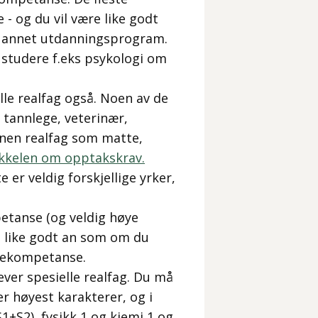
- og du vil være like godt
 annet utdanningsprogram.
å studere f.eks psykologi om
le realfag også. Noen av de
 tannlege, veterinær,
nnen realfag som matte,
tikkelen om opptakskrav.
te er veldig forskjellige yrker,
etanse (og veldig høye
ge like godt an som om du
iekompetanse.
ver spesielle realfag. Du må
er høyest karakterer, og i
1+S2), fysikk 1 og kjemi 1 og