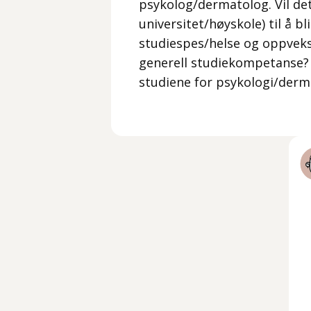
psykolog/dermatolog. Vil de
universitet/høyskole) til å b
studiespes/helse og oppvek
generell studiekompetanse? O
studiene for psykologi/derm