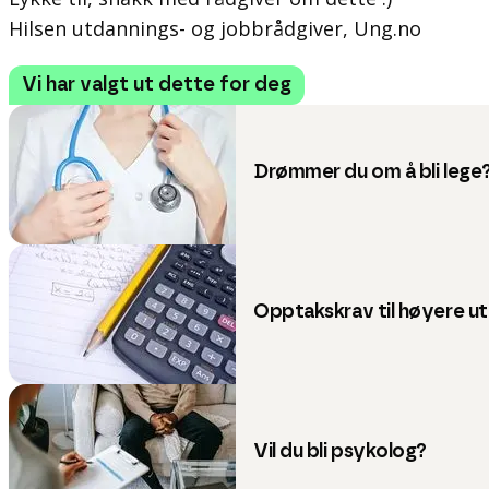
Hilsen utdannings- og jobbrådgiver, Ung.no
Vi har valgt ut dette for deg
Drømmer du om å bli lege
Opptakskrav til høyere u
Vil du bli psykolog?