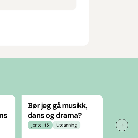
m
Bør jeg gå musikk,
Hvorda
ans
dans og drama?
hudleg
Jente, 15
Utdanning
Jente, 14
Neste 