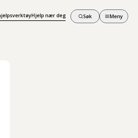
hjelpsverktøy
Hjelp nær deg
Søk
Meny