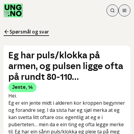
Søk
Men
Søk
Meny
Søk i innhol
Meny for å 
Spørsmål og svar
Eg har puls/klokka på
armen, og pulsen ligge ofta
på rundt 80-110...
Jente
,
14
Hei.
Eg er ein jente midt i alderen kor kroppen begynner
og forandre seg. I da sista har eg sjøl merka at eg
kan svetta litt oftare osv. egentlig at eg e i
puberteten… men da e ein ting eg ofta legge merke
til. Eg har ein sånn puls/klokka eg pleie ta på meg