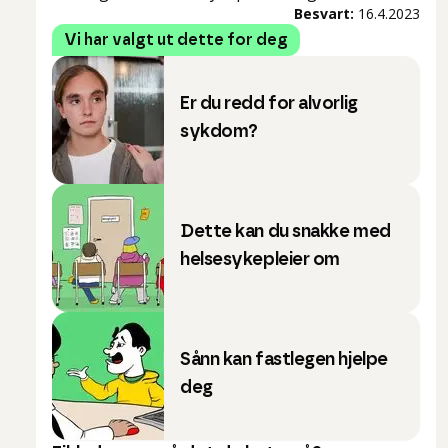
Besvart:
16.4.2023
Vi har valgt ut dette for deg
Er du redd for alvorlig
sykdom?
Dette kan du snakke med
helsesykepleier om
Sånn kan fastlegen hjelpe
deg