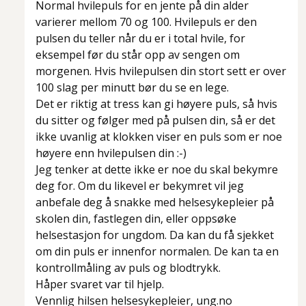
Normal hvilepuls for en jente på din alder
varierer mellom 70 og 100. Hvilepuls er den
pulsen du teller når du er i total hvile, for
eksempel før du står opp av sengen om
morgenen. Hvis hvilepulsen din stort sett er over
100 slag per minutt bør du se en lege.
Det er riktig at tress kan gi høyere puls, så hvis
du sitter og følger med på pulsen din, så er det
ikke uvanlig at klokken viser en puls som er noe
høyere enn hvilepulsen din :-)
Jeg tenker at dette ikke er noe du skal bekymre
deg for. Om du likevel er bekymret vil jeg
anbefale deg å snakke med helsesykepleier på
skolen din, fastlegen din, eller oppsøke
helsestasjon for ungdom. Da kan du få sjekket
om din puls er innenfor normalen. De kan ta en
kontrollmåling av puls og blodtrykk.
Håper svaret var til hjelp.
Vennlig hilsen helsesykepleier, ung.no