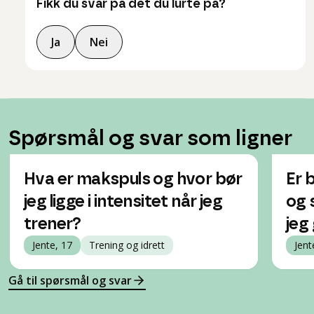
Fikk du svar på det du lurte på?
Ja
Nei
Spørsmål og svar som ligner
Hva er makspuls og hvor bør
Er 
jeg ligge i intensitet når jeg
og 
trener?
jeg 
Jente, 17
Trening og idrett
Jent
Gå til spørsmål og svar