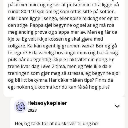
på armen min, og eg ser at pulsen min ofta ligge på
rundt 80-110 sjøl om eg som oftas sitte på sofaen,
eller bare ligge i sengo, eller spise middag ser eg at
den stige. Pappa sjøl begynne og sei at eg må roa
meg ending prøva og slappa mer av. Men eg får da
kje te. Eg veit ikkje kossen eg skal gjøra med
roligare. Ka kan egentlig grunnen væra? Bør eg gå
te legen? E da vanelig hos ungdomma og ha så høg
puls når du egentlig ikkje e i aktivitet ein gong. Eg
trene kvar dag i øve 2 tima, men eg føle ikje da e
treningen som gjør meg så stressa, eg begynne sjøl
og bli litt bekymra. Har dåke nåken tips? Finns da
egt noken sjukdoma kor du kan få så høg puls?
Helsesykepleier
2023
Hei, og takk for at du skriver til ung.no!