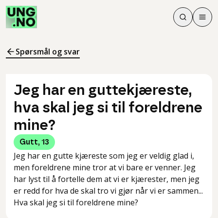
Søk
Men
Søk
Meny
Søk i innhol
Meny for å 
Spørsmål og svar
Jeg har en guttekjæreste,
hva skal jeg si til foreldrene
mine?
Gutt
,
13
Jeg har en gutte kjæreste som jeg er veldig glad i,
men foreldrene mine tror at vi bare er venner. Jeg
har lyst til å fortelle dem at vi er kjærester, men jeg
er redd for hva de skal tro vi gjør når vi er sammen...
Hva skal jeg si til foreldrene mine?