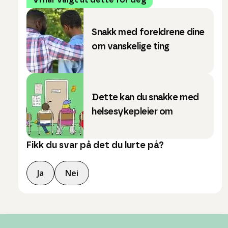
Vi har valgt ut dette for deg
Snakk med foreldrene dine
om vanskelige ting
Dette kan du snakke med
helsesykepleier om
Fikk du svar på det du lurte på?
Ja
Nei