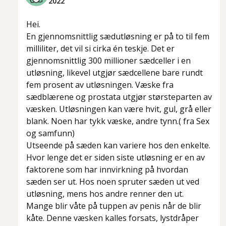
2022
Hei.
En gjennomsnittlig sædutløsning er på to til fem
milliliter, det vil si cirka én teskje. Det er
gjennomsnittlig 300 millioner sædceller i en
utløsning, likevel utgjør sædcellene bare rundt
fem prosent av utløsningen. Væske fra
sædblærene og prostata utgjør størsteparten av
væsken. Utløsningen kan være hvit, gul, grå eller
blank. Noen har tykk væske, andre tynn.( fra Sex
og samfunn)
Utseende på sæden kan variere hos den enkelte.
Hvor lenge det er siden siste utløsning er en av
faktorene som har innvirkning på hvordan
sæden ser ut. Hos noen spruter sæden ut ved
utløsning, mens hos andre renner den ut.
Mange blir våte på tuppen av penis når de blir
kåte. Denne væsken kalles forsats, lystdråper