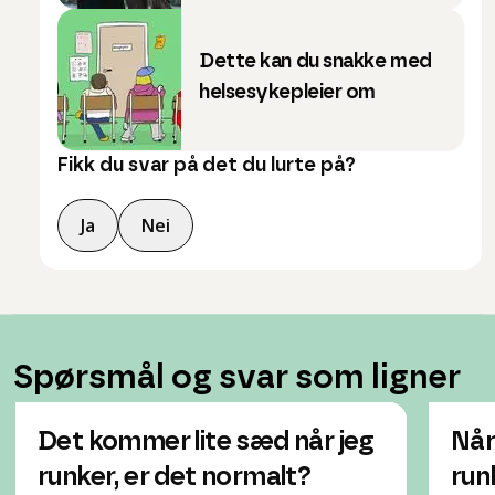
Dette kan du snakke med
helsesykepleier om
Fikk du svar på det du lurte på?
Ja
Nei
Spørsmål og svar som ligner
Det kommer lite sæd når jeg
Når
runker, er det normalt?
run