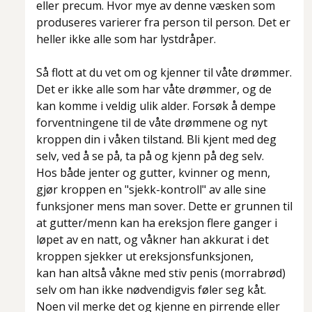
eller precum. Hvor mye av denne væsken som
produseres varierer fra person til person. Det er
heller ikke alle som har lystdråper.
Så flott at du vet om og kjenner til våte drømmer.
Det er ikke alle som har våte drømmer, og de
kan komme i veldig ulik alder. Forsøk å dempe
forventningene til de våte drømmene og nyt
kroppen din i våken tilstand. Bli kjent med deg
selv, ved å se på, ta på og kjenn på deg selv.
Hos både jenter og gutter, kvinner og menn,
gjør kroppen en "sjekk-kontroll" av alle sine
funksjoner mens man sover. Dette er grunnen til
at gutter/menn kan ha ereksjon flere ganger i
løpet av en natt, og våkner han akkurat i det
kroppen sjekker ut ereksjonsfunksjonen,
kan han altså våkne med stiv penis (morrabrød)
selv om han ikke nødvendigvis føler seg kåt.
Noen vil merke det og kjenne en pirrende eller