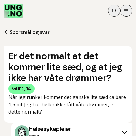
Søk
Men
Søk
Meny
Søk i innhol
Meny for å 
Spørsmål og svar
Er det normalt at det
kommer lite sæd, og at jeg
ikke har våte drømmer?
Gutt
,
14
Når jeg runker kommer det ganske lite sæd ca bare
1,5 ml. Jeg har heller ikke fått våte drømmer, er
Helsesykepleier