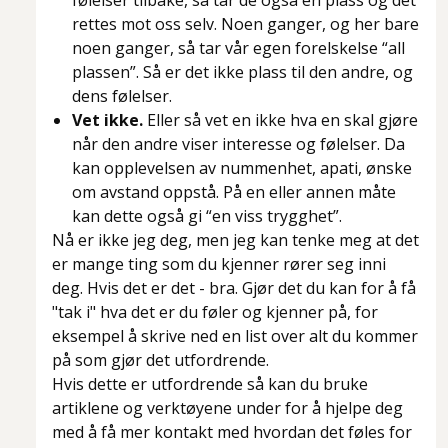
følelser tilbake, så tar de også en plass og det
rettes mot oss selv. Noen ganger, og her bare
noen ganger, så tar vår egen forelskelse “all
plassen”. Så er det ikke plass til den andre, og
dens følelser.
Vet ikke.
Eller så vet en ikke hva en skal gjøre
når den andre viser interesse og følelser. Da
kan opplevelsen av nummenhet, apati, ønske
om avstand oppstå. På en eller annen måte
kan dette også gi “en viss trygghet”.
Nå er ikke jeg deg, men jeg kan tenke meg at det
er mange ting som du kjenner rører seg inni
deg. Hvis det er det - bra. Gjør det du kan for å få
"tak i" hva det er du føler og kjenner på, for
eksempel å skrive ned en list over alt du kommer
på som gjør det utfordrende.
Hvis dette er utfordrende så kan du bruke
artiklene og verktøyene under for å hjelpe deg
med å få mer kontakt med hvordan det føles for