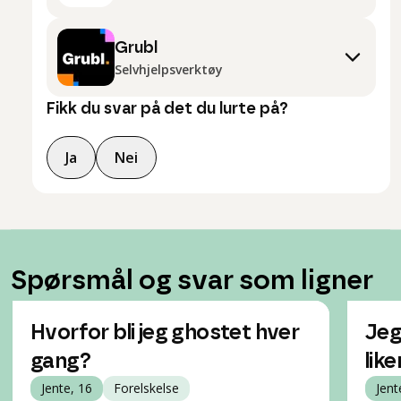
Grubl
Selvhjelpsverktøy
Fikk du svar på det du lurte på?
Ja
Nei
Spørsmål og svar som ligner
Hvorfor bli jeg ghostet hver
Jeg
gang?
like
Jente, 16
Forelskelse
Jent