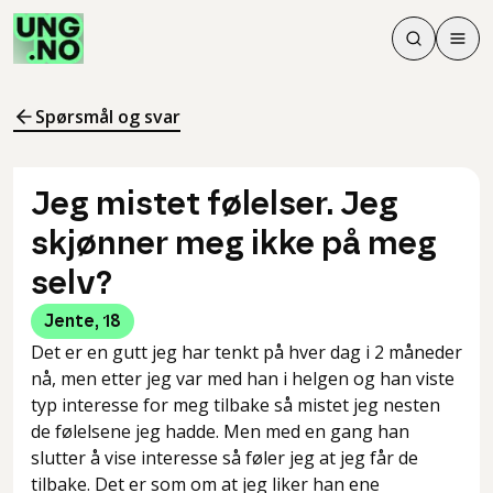
Søk
Men
Søk
Meny
Søk i innhol
Meny for å 
Spørsmål og svar
Jeg mistet følelser. Jeg
skjønner meg ikke på meg
selv?
Jente
,
18
Det er en gutt jeg har tenkt på hver dag i 2 måneder
nå, men etter jeg var med han i helgen og han viste
typ interesse for meg tilbake så mistet jeg nesten
de følelsene jeg hadde. Men med en gang han
slutter å vise interesse så føler jeg at jeg får de
tilbake. Det er som om at jeg liker han ene