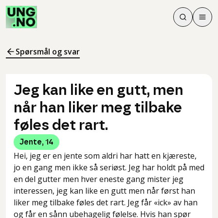
Søk
Men
Søk
Meny
Søk i innhol
Meny for å 
Spørsmål og svar
Jeg kan like en gutt, men
når han liker meg tilbake
føles det rart.
Jente
,
14
Hei, jeg er en jente som aldri har hatt en kjæreste,
jo en gang men ikke så seriøst. Jeg har holdt på med
en del gutter men hver eneste gang mister jeg
interessen, jeg kan like en gutt men når først han
liker meg tilbake føles det rart. Jeg får «ick» av han
og får en sånn ubehagelig følelse. Hvis han spør