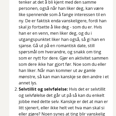
tenker at det å bli kjent med den samme
personen, også når han liker deg, kan være
like spennende som å fange interessen til en
ny. De er faktisk enda vanskeligere, fordi han
skal jo fortsette å like deg - som du er. Hvis
han er en venn, men liker deg, og du i
utgangspunktet liker han også, så gi han en
sjanse. Gå ut på en romantisk date, still
spørsmål om hverandre, og snakk om ting
som er nytt for dere. Gjør en aktivitet sammen
som dere ikke har gjort før. Noe som du eller
han liker. Når man kommer ut av gamle
mønstre, så kan man kanskje se den andre i et
annet lys.
Selvtillit og selvfølelse:
Hvis det er selvtillit
og selvfølelse det går ut på så kan du enkelt
jobbe med dette selv. Kanskje er det at man er
litt sjenert, eller ikke helt vet hva man skal si
eller gjøre? Noen synes at ting blir vanskelig