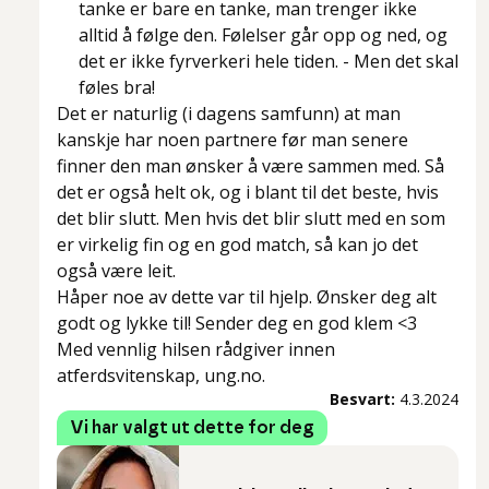
tanke er bare en tanke, man trenger ikke
alltid å følge den. Følelser går opp og ned, og
det er ikke fyrverkeri hele tiden. - Men det skal
føles bra!
Det er naturlig (i dagens samfunn) at man
kanskje har noen partnere før man senere
finner den man ønsker å være sammen med. Så
det er også helt ok, og i blant til det beste, hvis
det blir slutt. Men hvis det blir slutt med en som
er virkelig fin og en god match, så kan jo det
også være leit.
Håper noe av dette var til hjelp. Ønsker deg alt
godt og lykke til! Sender deg en god klem <3
Med vennlig hilsen rådgiver innen
atferdsvitenskap, ung.no.
Besvart:
4.3.2024
Vi har valgt ut dette for deg