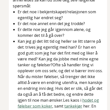
annerledes så kan du stille deg selv følgende
spørsmål:
Er det noe i bekjentskapet/relasjonen som
egentlig har endret seg?
Er det noe annet enn det jeg trodde?
Er dette noe jeg går igjennom alene, og
kommer det til å gå over?
Kan jeg gi det litt tid og heller se litt større på
det: trives jeg egentlig med han? Er han en
god gutt som jeg har det fint med og liker å
være med? Kan jeg da jobbe med mine egne
tanker og følelser?Ofte så handler ting vi
opplever om oss selv, og det vi bærer inni oss.
Når du mister følelser, så trenger det ikke
alltid å være en endring utenifra, men kanskje
en endring inni deg. Hvis det er slik, så går det
da også an å få det bedre, og endre dette
igjen til noe man ønsker.Les kaos i
hodet og
følelser som koker
, samt
tankekjør
her. En