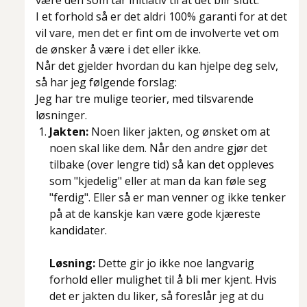
være den som tar initiativ til at det blir slutt.
I et forhold så er det aldri 100% garanti for at det
vil vare, men det er fint om de involverte vet om
de ønsker å være i det eller ikke.
Når det gjelder hvordan du kan hjelpe deg selv,
så har jeg følgende forslag:
Jeg har tre mulige teorier, med tilsvarende
løsninger.
Jakten:
Noen liker jakten, og ønsket om at
noen skal like dem. Når den andre gjør det
tilbake (over lengre tid) så kan det oppleves
som "kjedelig" eller at man da kan føle seg
"ferdig". Eller så er man venner og ikke tenker
på at de kanskje kan være gode kjæreste
kandidater.
Løsning:
Dette gir jo ikke noe langvarig
forhold eller mulighet til å bli mer kjent. Hvis
det er jakten du liker, så foreslår jeg at du