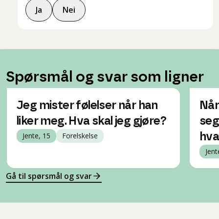
Ja
Nei
Spørsmål og svar som ligner
Jeg mister følelser når han
Når
liker meg. Hva skal jeg gjøre?
seg
Jente, 15
Forelskelse
hva
Jent
Gå til spørsmål og svar