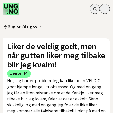
Søk
Men
Søk
Meny
Søk i innhol
Meny for å 
Spørsmål og svar
Liker de veldig godt, men
når gutten liker meg tilbake
blir jeg kvalm!
Jente
,
14
Hei, jeg har er problem. Jeg kan like noen VELDIG
godt kjempe lenge, litt obsessed. Og med en gang
jeg får en liten mistanke om at de Kankje liker meg
tilbake blir jeg kvlam, føler at det er ekkelt. Sånn
skikkelig, og med en gang jeg føler de ikke liker
meg kommer alle følelsene tilbake!! Holdt på med en