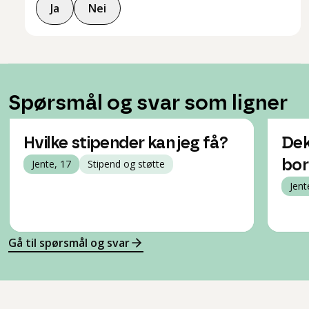
Ja
Nei
Spørsmål og svar som ligner
Hvilke stipender kan jeg få?
Dek
Jente, 17
Stipend og støtte
bor
Jent
Gå til spørsmål og svar