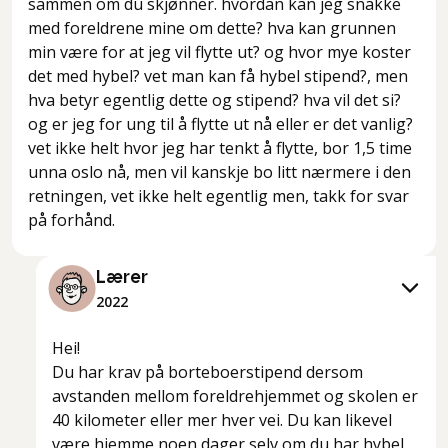
sammen om du skjønner. hvordan kan jeg snakke
med foreldrene mine om dette? hva kan grunnen
min være for at jeg vil flytte ut? og hvor mye koster
det med hybel? vet man kan få hybel stipend?, men
hva betyr egentlig dette og stipend? hva vil det si?
og er jeg for ung til å flytte ut nå eller er det vanlig?
vet ikke helt hvor jeg har tenkt å flytte, bor 1,5 time
unna oslo nå, men vil kanskje bo litt nærmere i den
retningen, vet ikke helt egentlig men, takk for svar
på forhånd.
Lærer
2022
Hei!
Du har krav på borteboerstipend dersom
avstanden mellom foreldrehjemmet og skolen er
40 kilometer eller mer hver vei. Du kan likevel
være hjemme noen dager selv om du har hybel