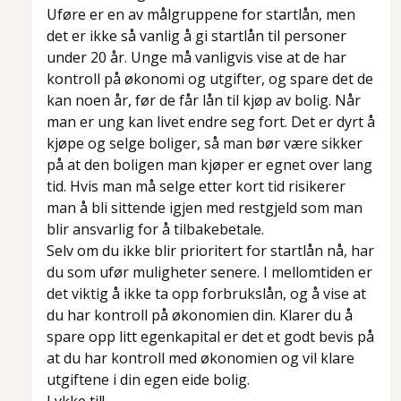
Uføre er en av målgruppene for startlån, men
det er ikke så vanlig å gi startlån til personer
under 20 år. Unge må vanligvis vise at de har
kontroll på økonomi og utgifter, og spare det de
kan noen år, før de får lån til kjøp av bolig. Når
man er ung kan livet endre seg fort. Det er dyrt å
kjøpe og selge boliger, så man bør være sikker
på at den boligen man kjøper er egnet over lang
tid. Hvis man må selge etter kort tid risikerer
man å bli sittende igjen med restgjeld som man
blir ansvarlig for å tilbakebetale.
Selv om du ikke blir prioritert for startlån nå, har
du som ufør muligheter senere. I mellomtiden er
det viktig å ikke ta opp forbrukslån, og å vise at
du har kontroll på økonomien din. Klarer du å
spare opp litt egenkapital er det et godt bevis på
at du har kontroll med økonomien og vil klare
utgiftene i din egen eide bolig.