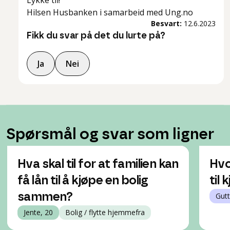
Lykke til!
Hilsen Husbanken i samarbeid med Ung.no
Besvart:
12.6.2023
Fikk du svar på det du lurte på?
Ja
Nei
Spørsmål og svar som ligner
Hva skal til for at familien kan
Hvo
få lån til å kjøpe en bolig
til 
sammen?
Gutt
Jente, 20
Bolig / flytte hjemmefra