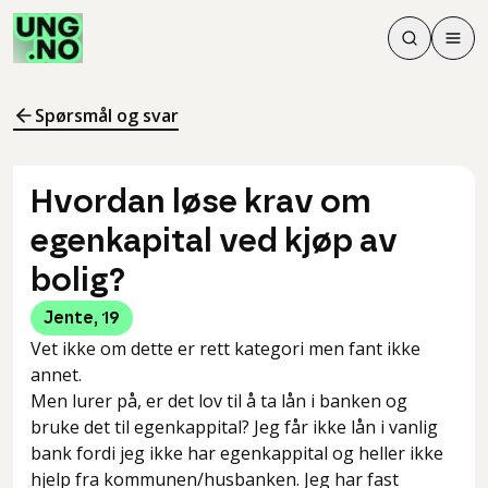
Søk
Men
Søk
Meny
Søk i innhol
Meny for å 
Spørsmål og svar
Hvordan løse krav om
egenkapital ved kjøp av
bolig?
Jente
,
19
Vet ikke om dette er rett kategori men fant ikke
annet.
Men lurer på, er det lov til å ta lån i banken og
bruke det til egenkappital? Jeg får ikke lån i vanlig
bank fordi jeg ikke har egenkappital og heller ikke
hjelp fra kommunen/husbanken. Jeg har fast