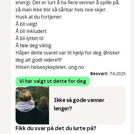
energi. Det er lurt å ha flere venner å spille på,
så man ikke blir så sårbar hvis noe skjer.
Husk at du fortjener:
Å bli valgt
Å bli inkludert
Å bli lyttet til
Å føle deg viktig
Håper dette svaret var til hjelp for deg. Ønsker
deg alt godt videre💛
Hilsen helsesykepleier, ung.no
Besvart:
7.6.2025
Vi har valgt ut dette for deg
Ikke så gode venner
lenger?
Fikk du svar på det du lurte på?