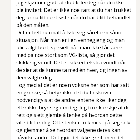
Jeg skjønner godt at du ble lei deg når du ikke
ble invitert. Det er ikke noe rart at du har trukket
deg unna litt i det siste når du har blitt behandlet
på den måten.
Det er helt normalt å føle seg såret i en sånn
situasjon. Når man er i en vennegjeng og man
blir valgt bort, spesielt når man ikke får være
med på noe stort som VG-lista, så gjør det
skikkelig vondt. Det er sikkert ekstra vondt når
de sier at de kunne ta med én hver, og ingen av
dem valgte deg.
I og med at det er noen voksne her som har satt
en grense, så betyr ikke det du beskriver
nødvendigvis at de andre jentene ikke liker deg
eller ikke bryr seg om deg. Jeg tror kanskje at de
rett og slett glemte å tenke på hvordan dette
ville bli for deg. Ofte tenker folk mest på seg selv
og glemmer å se hvordan valgene deres kan
påvirke andre. Det gjør det ikke greit, men det