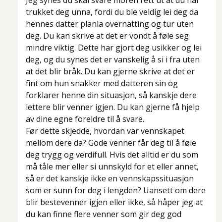
Jeg synes du skal svare moren rett ut at du har
trukket deg unna, fordi du ble veldig lei deg da
hennes datter planla overnatting og tur uten
deg. Du kan skrive at det er vondt å føle seg
mindre viktig. Dette har gjort deg usikker og lei
deg, og du synes det er vanskelig å si i fra uten
at det blir bråk. Du kan gjerne skrive at det er
fint om hun snakker med datteren sin og
forklarer henne din situasjon, så kanskje dere
lettere blir venner igjen. Du kan gjerne få hjelp
av dine egne foreldre til å svare.
Før dette skjedde, hvordan var vennskapet
mellom dere da? Gode venner får deg til å føle
deg trygg og verdifull. Hvis det alltid er du som
må tåle mer eller si unnskyld for et eller annet,
så er det kanskje ikke en vennskapssituasjon
som er sunn for deg i lengden? Uansett om dere
blir bestevenner igjen eller ikke, så håper jeg at
du kan finne flere venner som gir deg god