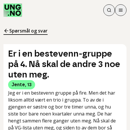
Søk
Men
Søk
Meny
Søk i innhol
Meny for å 
Spørsmål og svar
Er i en bestevenn-gruppe
på 4. Nå skal de andre 3 noe
uten meg.
Jente
,
13
Jeg er i en bestevenn gruppe på fire. Men det har
liksom alltid vært en trio i gruppa. To av de i
gjengen er søstre og bor tre timer unna, og hu
siste bor bare noen kvartaler unna meg. De har
hengt sammen flere ganger uten meg. Nå skal de
på VG-lista uten meg, og siden to av dem bor så