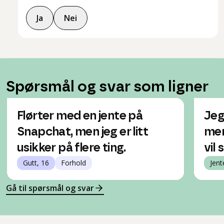
Ja
Nei
Spørsmål og svar som ligner
Flørter med en jente på
Jeg
Snapchat, men jeg er litt
men
usikker på flere ting.
vil s
Gutt, 16
Forhold
Jent
Gå til spørsmål og svar