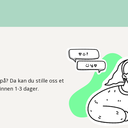
l
på? Da kan du stille oss et
 innen 1-3 dager.