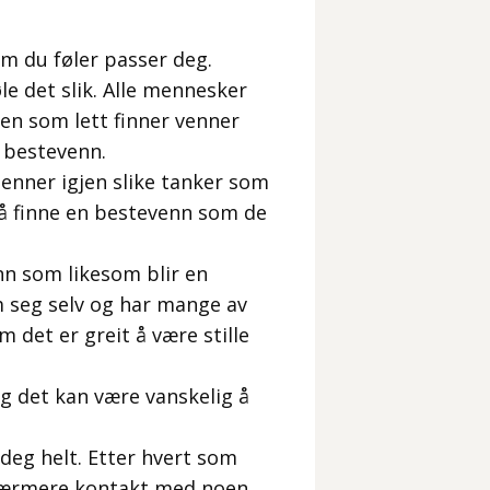
om du føler passer deg.
le det slik. Alle mennesker
noen som lett finner venner
n bestevenn.
nner igjen slike tanker som
 å finne en bestevenn som de
enn som likesom blir en
m seg selv og har mange av
det er greit å være stille
og det kan være vanskelig å
deg helt. Etter hvert som
 nærmere kontakt med noen