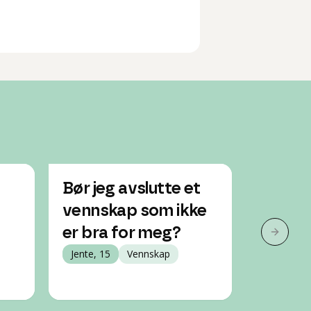
Bør jeg avslutte et
Jeg ha
vennskap som ikke
venner 
er bra for meg?
godt og
Neste 
Jente, 15
Vennskap
meg li
Jente, 16