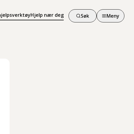
hjelpsverktøy
Hjelp nær deg
Søk
Meny