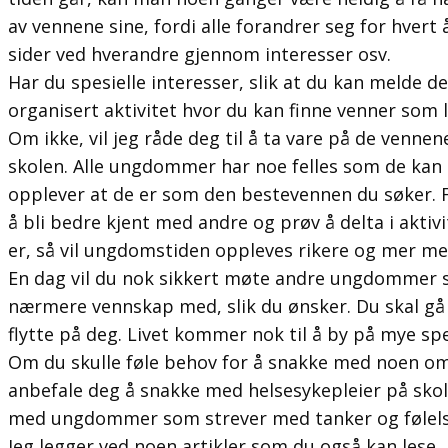
av vennene sine, fordi alle forandrer seg for hvert
sider ved hverandre gjennom interesser osv.
Har du spesielle interesser, slik at du kan melde d
organisert aktivitet hvor du kan finne venner som
Om ikke, vil jeg råde deg til å ta vare på de venne
skolen. Alle ungdommer har noe felles som de kan 
opplever at de er som den bestevennen du søker. 
å bli bedre kjent med andre og prøv å delta i aktiv
er, så vil ungdomstiden oppleves rikere og mer men
En dag vil du nok sikkert møte andre ungdommer s
nærmere vennskap med, slik du ønsker. Du skal gå 
flytte på deg. Livet kommer nok til å by på mye sp
Om du skulle føle behov for å snakke med noen om s
anbefale deg å snakke med helsesykepleier på skole
med ungdommer som strever med tanker og følelse
Jeg legger ved noen artikler som du også kan lese.