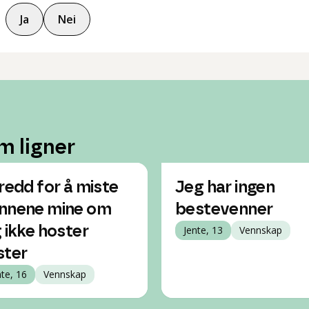
Ja
Nei
m ligner
 redd for å miste
Jeg har ingen
nnene mine om
bestevenner
g ikke hoster
Jente, 13
Vennskap
ster
nte, 16
Vennskap