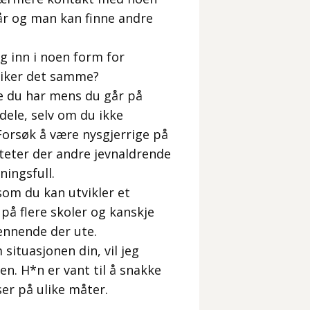
 år og man kan finne andre
eg inn i noen form for
 liker det samme?
ne du har mens du går på
dele, selv om du ikke
Forsøk å være nysgjerrige på
iteter der andre jevnaldrende
ingsfull.
om du kan utvikler et
på flere skoler og kanskje
ennende der ute.
ituasjonen din, vil jeg
n. H*n er vant til å snakke
r på ulike måter.