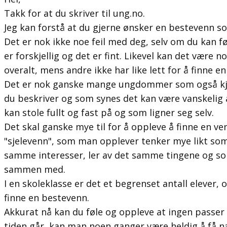
Takk for at du skriver til ung.no.
Jeg kan forstå at du gjerne ønsker en bestevenn s
Det er nok ikke noe feil med deg, selv om du kan fø
er forskjellig og det er fint. Likevel kan det være 
overalt, mens andre ikke har like lett for å finne e
Det er nok ganske mange ungdommer som også kje
du beskriver og som synes det kan være vanskelig
kan stole fullt og fast på og som ligner seg selv.
Det skal ganske mye til for å oppleve å finne en v
"sjelevenn", som man opplever tenker mye likt so
samme interesser, ler av det samme tingene og som 
sammen med.
I en skoleklasse er det et begrenset antall elever, 
finne en bestevenn.
Akkurat nå kan du føle og oppleve at ingen passer 
tiden går, kan man noen ganger være heldig å få