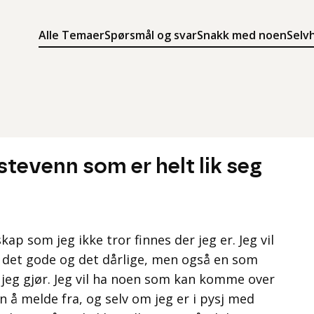
Alle Temaer
Spørsmål og svar
Snakk med noen
Selv
Søk
Meny
Søk i innholdet på ung.no
Meny for å navigere på ung.no
tevenn som er helt lik seg
ap som jeg ikke tror finnes der jeg er. Jeg vil
 det gode og det dårlige, men også en som
jeg gjør. Jeg vil ha noen som kan komme over
en å melde fra, og selv om jeg er i pysj med