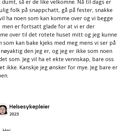
 dumt, så er de like velkomne. Nå til dags er
mulig folk på snappchatt, gå på fester, snakke
 vil ha noen som kan komme over og vi begge
, men er fortsatt glade for at vi er der
 over til det rotete huset mitt og jeg kunne
n som kan bake kjeks med meg mens vi ser på
 nøyaktig den jeg er, og jeg er ikke som noen
det som. Jeg vil ha et ekte vennskap, bare oss
g vet ikke. Kanskje jeg ønsker for mye. Jeg bare er
oen.
Helsesykepleier
2023
Hei,