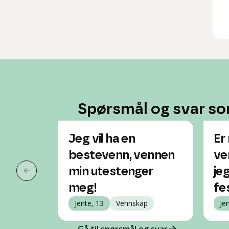
Spørsmål og svar so
Jeg vil ha en
Er
bestevenn, vennen
ve
min utestenger
je
Forrige slide
meg!
fe
Jente, 13
Vennskap
Je