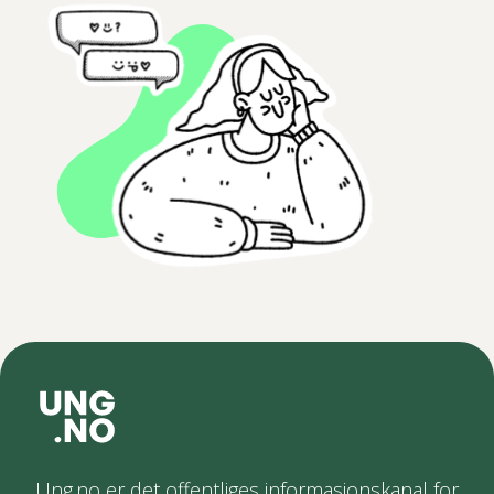
Ung.no er det offentliges informasjonskanal for