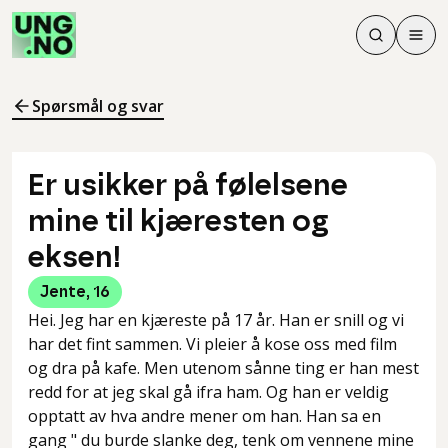
Søk
Men
Søk
Meny
Søk i innhol
Meny for å 
Spørsmål og svar
Er usikker på følelsene
mine til kjæresten og
eksen!
Jente
,
16
Hei. Jeg har en kjæreste på 17 år. Han er snill og vi
har det fint sammen. Vi pleier å kose oss med film
og dra på kafe. Men utenom sånne ting er han mest
redd for at jeg skal gå ifra ham. Og han er veldig
opptatt av hva andre mener om han. Han sa en
gang " du burde slanke deg, tenk om vennene mine