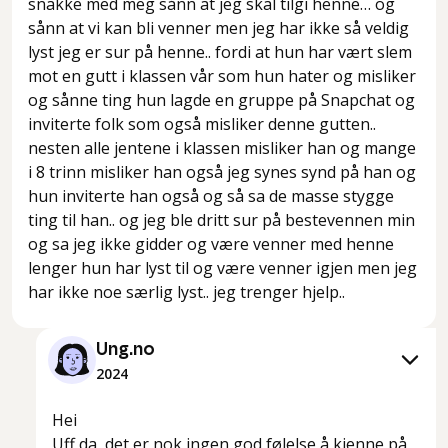
snakke med meg sånn at jeg skal tilgi henne… og
sånn at vi kan bli venner men jeg har ikke så veldig
lyst jeg er sur på henne.. fordi at hun har vært slem
mot en gutt i klassen vår som hun hater og misliker
og sånne ting hun lagde en gruppe på Snapchat og
inviterte folk som også misliker denne gutten..
nesten alle jentene i klassen misliker han og mange
i 8 trinn misliker han også jeg synes synd på han og
hun inviterte han også og så sa de masse stygge
ting til han.. og jeg ble dritt sur på bestevennen min
og sa jeg ikke gidder og være venner med henne
lenger hun har lyst til og være venner igjen men jeg
har ikke noe særlig lyst.. jeg trenger hjelp..
Ung.no
2024
Hei
Uff da, det er nok ingen god følelse å kjenne på