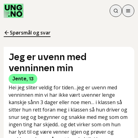
Søk
Men
Søk
Meny
Søk i innhol
Meny for å 
Spørsmål og svar
Jeg er uvenn med
venninnen min
Jente
,
13
Hei jeg sliter veldig for tiden…jeg er uvenn med
venninnen min vi har ikke vært uvenner lenge
kanskje sånn 3 dager eller noe men… i klassen så
sitter hun rett foran meg i klassen så hun driver og
snur seg og begynner og snakke med meg som om
ingen ting har skjedd.. og det virker som om hun
har lyst til og være venner igjen og prøver og