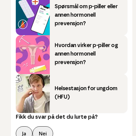
Spørsmål om p-piller eller
annen hormonell
prevensjon?
Hvordan virker p-piller og
annen hormonell
prevensjon?
Helsestasjon for ungdom
(HFU)
Fikk du svar på det du lurte på?
Ja
Nei