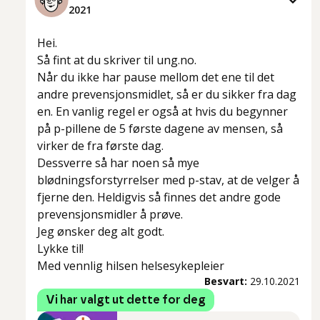
2021
Hei.
Så fint at du skriver til ung.no.
Når du ikke har pause mellom det ene til det
andre prevensjonsmidlet, så er du sikker fra dag
en. En vanlig regel er også at hvis du begynner
på p-pillene de 5 første dagene av mensen, så
virker de fra første dag.
Dessverre så har noen så mye
blødningsforstyrrelser med p-stav, at de velger å
fjerne den. Heldigvis så finnes det andre gode
prevensjonsmidler å prøve.
Jeg ønsker deg alt godt.
Lykke til!
Med vennlig hilsen helsesykepleier
Besvart:
29.10.2021
Vi har valgt ut dette for deg