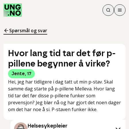
Søk
Men
Søk
Meny
Søk i innhol
Meny for å 
Spørsmål og svar
Hvor lang tid tar det før p-
pillene begynner å virke?
Jente
,
17
Hei, jeg har tidligere i dag tatt ut min p-stav. Skal
samme dag starte på p-pillene Melleva. Hvor lang
tid tar det før disse p-pillene funker som
prevensjon? Jeg blør nå og har gjort det noen dager
om det har noe å si. P-staven funker ikke.
Helsesykepleier