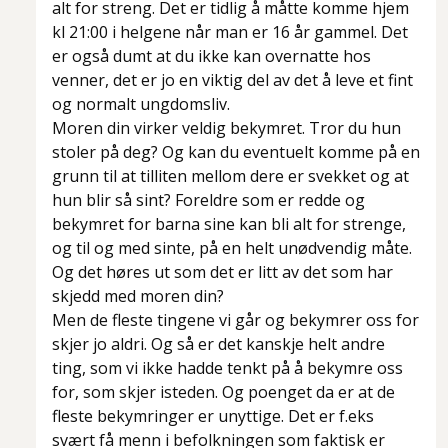
alt for streng. Det er tidlig å måtte komme hjem
kl 21:00 i helgene når man er 16 år gammel. Det
er også dumt at du ikke kan overnatte hos
venner, det er jo en viktig del av det å leve et fint
og normalt ungdomsliv.
Moren din virker veldig bekymret. Tror du hun
stoler på deg? Og kan du eventuelt komme på en
grunn til at tilliten mellom dere er svekket og at
hun blir så sint? Foreldre som er redde og
bekymret for barna sine kan bli alt for strenge,
og til og med sinte, på en helt unødvendig måte.
Og det høres ut som det er litt av det som har
skjedd med moren din?
Men de fleste tingene vi går og bekymrer oss for
skjer jo aldri. Og så er det kanskje helt andre
ting, som vi ikke hadde tenkt på å bekymre oss
for, som skjer isteden. Og poenget da er at de
fleste bekymringer er unyttige. Det er f.eks
svært få menn i befolkningen som faktisk er