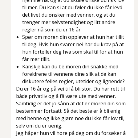
hjemme nå, og at du skulle ønske du fikk lov
til mer. Du kan si at du føler du ikke får levd
det livet du ønsker med venner, og at du
trenger mer selvstendighet og litt andre
regler nå som du er 16 år.
Spør om moren din opplever at hun har tillit
til deg. Hvis hun svarer nei har du krav på at
hun forteller deg hva som skal til for at hun
får mer tillit.
Kanskje kan du be moren din snakke med
foreldrene til vennene dine slik at de kan
diskutere felles regler, utetider og lignende?
Du er 16 år og på vei til å bli stor. Du har rett til
både privatliv og å få være ute med venner.
Samtidig er det jo sånn at det er moren din som
bestemmer fortsatt. Så det beste er å bli enig
med henne og ikke gjøre noe du ikke får lov til,
selv om du er uenig.
Jeg håper hun vil høre på deg om du forsøker å