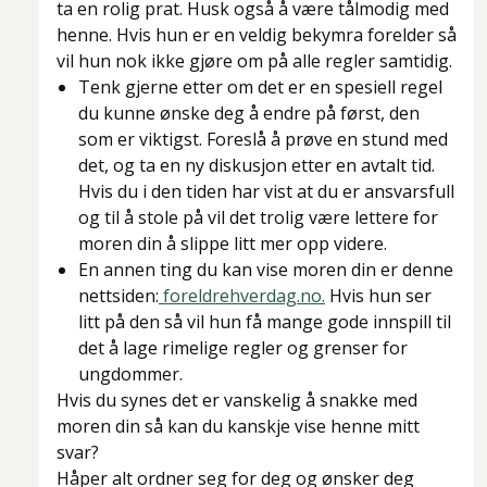
ta en rolig prat. Husk også å være tålmodig med
henne. Hvis hun er en veldig bekymra forelder så
vil hun nok ikke gjøre om på alle regler samtidig.
Tenk gjerne etter om det er
en
spesiell regel
du kunne ønske deg å endre på først, den
som er viktigst. Foreslå å prøve en stund med
det, og ta en ny diskusjon etter en avtalt tid.
Hvis du i den tiden har vist at du er ansvarsfull
og til å stole på vil det trolig være lettere for
moren din å slippe litt mer opp videre.
En annen ting du kan vise moren din er denne
nettsiden:
foreldrehverdag.no.
Hvis hun ser
litt på den så vil hun få mange gode innspill til
det å lage rimelige regler og grenser for
ungdommer.
Hvis du synes det er vanskelig å snakke med
moren din så kan du kanskje vise henne mitt
svar?
Håper alt ordner seg for deg og ønsker deg