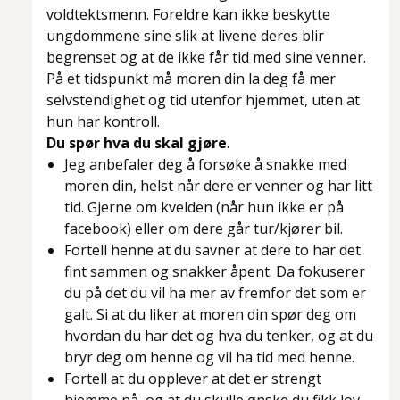
voldtektsmenn. Foreldre kan ikke beskytte
ungdommene sine slik at livene deres blir
begrenset og at de ikke får tid med sine venner.
På et tidspunkt må moren din la deg få mer
selvstendighet og tid utenfor hjemmet, uten at
hun har kontroll.
Du spør hva du skal gjøre
.
Jeg anbefaler deg å forsøke å snakke med
moren din, helst når dere er venner og har litt
tid. Gjerne om kvelden (når hun ikke er på
facebook) eller om dere går tur/kjører bil.
Fortell henne at du savner at dere to har det
fint sammen og snakker åpent. Da fokuserer
du på det du vil ha mer av fremfor det som er
galt. Si at du liker at moren din spør deg om
hvordan du har det og hva du tenker, og at du
bryr deg om henne og vil ha tid med henne.
Fortell at du opplever at det er strengt