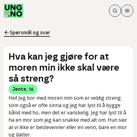
Søk
Men
Søk
Meny
Søk i innhol
Meny for å 
Spørsmål og svar
Hva kan jeg gjøre for at
moren min ikke skal være
så streng?
Jente
,
16
Hei! Jeg bor med moren min som er veldig streng
som også er ofte sinna og jeg har lyst til å bygge
bånd med ho, men det er vanskelig. Jeg har lyst til å
ha en mor som jeg kan snakke med alt om. Hun sier
at vi ikke er bestevenner eller en venn, bare en mor
og datter.