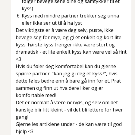
følger bevegelsene dine og samtykker til et
kyss)
Kyss med mindre partner trekker seg unna
eller ikke ser ut til å ha lyst
Det viktigste er å være deg selv, puste, ikke
bevege seg for mye, og gi et enkelt og kort lite
kyss. Første kyss trenger ikke være stort og
dramatisk - et lite enkelt kyss kan være vel så fint
<3
Hvis du føler deg komfortabel kan du gjerne
spørre partner:
"kan jeg gi deg et kyss?"
, hvis
dette føles bedre enn å bare gå inn for et. Prat
sammen og finn ut hva dere liker og er
komfortable med!
Det er normalt å være nervøs, og selv om det
kanskje blir litt kleint - vil det bli lettere for hver
gang!
Gjerne les artiklene under - de kan være til god
hjelp <3