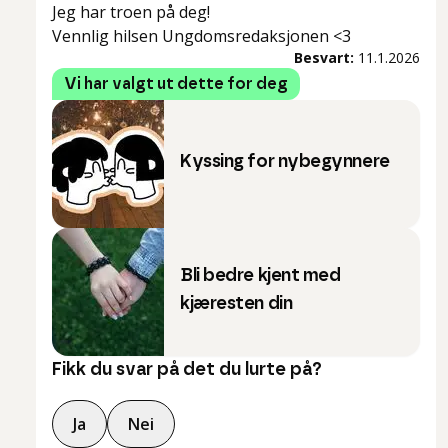
Jeg har troen på deg!
Vennlig hilsen Ungdomsredaksjonen <3
Besvart:
11.1.2026
Vi har valgt ut dette for deg
Kyssing for nybegynnere
Bli bedre kjent med
kjæresten din
Fikk du svar på det du lurte på?
Ja
Nei