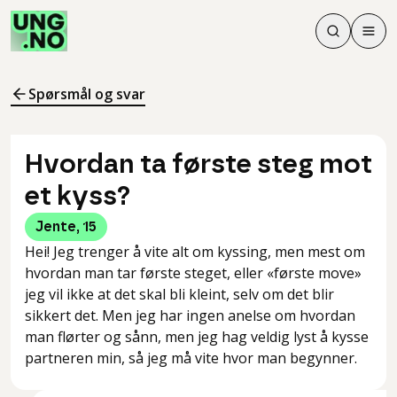
Søk
Men
Søk
Meny
Søk i innhol
Meny for å 
Spørsmål og svar
Hvordan ta første steg mot
et kyss?
Jente
,
15
Hei! Jeg trenger å vite alt om kyssing, men mest om
hvordan man tar første steget, eller «første move»
jeg vil ikke at det skal bli kleint, selv om det blir
sikkert det. Men jeg har ingen anelse om hvordan
man flørter og sånn, men jeg hag veldig lyst å kysse
partneren min, så jeg må vite hvor man begynner.