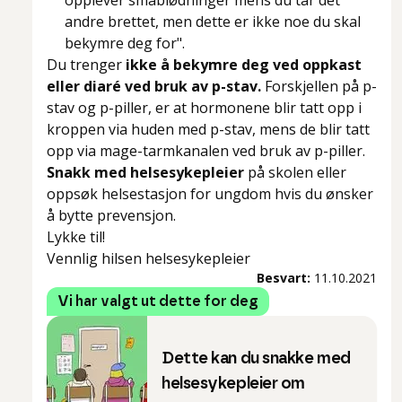
opplever småblødninger mens du tar det
andre brettet, men dette er ikke noe du skal
bekymre deg for".
Du trenger
ikke å bekymre deg ved oppkast
eller diaré ved bruk av p-stav.
Forskjellen på p-
stav og p-piller, er at hormonene blir tatt opp i
kroppen via huden med p-stav, mens de blir tatt
opp via mage-tarmkanalen ved bruk av p-piller.
Snakk med helsesykepleier
på skolen eller
oppsøk helsestasjon for ungdom hvis du ønsker
å bytte prevensjon.
Lykke til!
Vennlig hilsen helsesykepleier
Besvart:
11.10.2021
Vi har valgt ut dette for deg
Dette kan du snakke med
helsesykepleier om