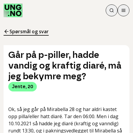
Søk
Men
Søk
Meny
Søk i innhol
Meny for å 
Spørsmål og svar
Går på p-piller, hadde
vandig og kraftig diaré, må
jeg bekymre meg?
Jente
,
20
Ok, så jeg går på Mirabella 28 og har aldri kastet
opp pilla/eller hatt diaré. Tar den 06:00. Men i dag
10.10.2021 så hadde jeg diaré (kraftig og vanndig)
rundt 13:30, og i pakningsvedlegget til Mirabella så