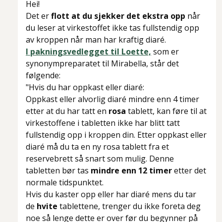
Hei!
Det er
flott at du sjekker det ekstra opp
når
du leser at virkestoffet ikke tas fullstendig opp
av kroppen når man har kraftig diaré.
I pakningsvedlegget til Loette,
som er
synonympreparatet til Mirabella, står det
følgende:
"Hvis du har oppkast eller diaré:
Oppkast eller alvorlig diaré mindre enn 4 timer
etter at du har tatt en
rosa
tablett, kan føre til at
virkestoffene i tabletten ikke har blitt tatt
fullstendig opp i kroppen din. Etter oppkast eller
diaré må du ta en ny rosa tablett fra et
reservebrett så snart som mulig. Denne
tabletten bør tas
mindre enn 12 timer
etter det
normale tidspunktet.
Hvis du kaster opp eller har diaré mens du tar
de
hvite
tablettene, trenger du ikke foreta deg
noe så lenge dette er over før du begynner på