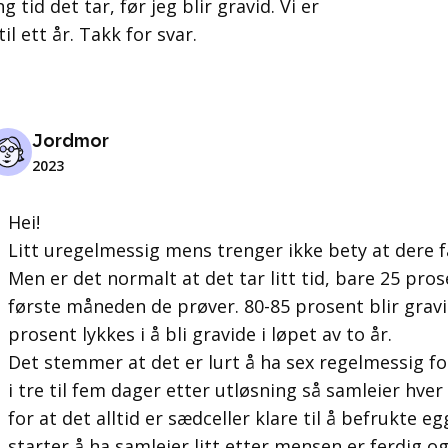
 tid det tar, før jeg blir gravid. Vi er
l ett år. Takk for svar.
Jordmor
2023
Hei!
Litt uregelmessig mens trenger ikke bety at dere f
Men er det normalt at det tar litt tid, bare 25 pros
første måneden de prøver. 80-85 prosent blir gravi
prosent lykkes i å bli gravide i løpet av to år.
Det stemmer at det er lurt å ha sex regelmessig for
i tre til fem dager etter utløsning så samleier hver
for at det alltid er sædceller klare til å befrukte e
starter å ha samleier litt etter mensen er ferdig og