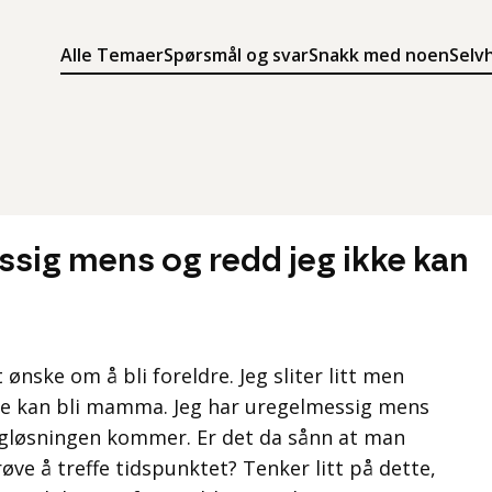
Alle Temaer
Spørsmål og svar
Snakk med noen
Selv
Søk
Meny
Søk i innholdet på ung.no
Meny for å navigere på ung.no
ssig mens og redd jeg ikke kan
 ønske om å bli foreldre. Jeg sliter litt men
ikke kan bli mamma. Jeg har uregelmessig mens
eggløsningen kommer. Er det da sånn at man
øve å treffe tidspunktet? Tenker litt på dette,