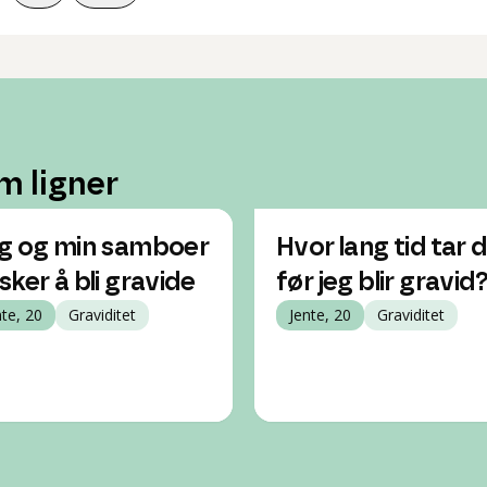
m ligner
g og min samboer
Hvor lang tid tar 
sker å bli gravide
før jeg blir gravid
nte, 20
Graviditet
Jente, 20
Graviditet