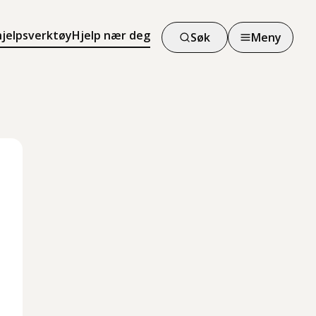
hjelpsverktøy
Hjelp nær deg
Søk
Meny