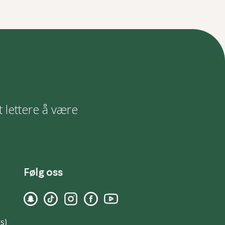
t lettere å være
Følg oss
s)