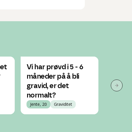
det
Vi har prøvd i 5 - 6
Prøver 
?
måneder på å bli
og har
gravid, er det
spørsm
Neste 
normalt?
Jente, 20
Jente, 20
Graviditet