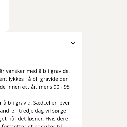
år vansker med å bli gravide.
ent lykkes i å bli gravide den
de innen ett år, mens 90 - 95
 å bli gravid. Sædceller lever
 andre - tredje dag vil sørge
gget når det løsner. Hvis dere
 fortsetter et par uker til