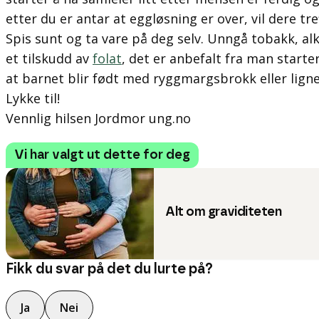
etter du er antar at eggløsning er over, vil dere tre
Spis sunt og ta vare på deg selv. Unngå tobakk, al
et tilskudd av
folat
, det er anbefalt fra man starte
at barnet blir født med ryggmargsbrokk eller lign
Lykke til!
Vennlig hilsen Jordmor ung.no
Vi har valgt ut dette for deg
Alt om graviditeten
Fikk du svar på det du lurte på?
Ja
Nei