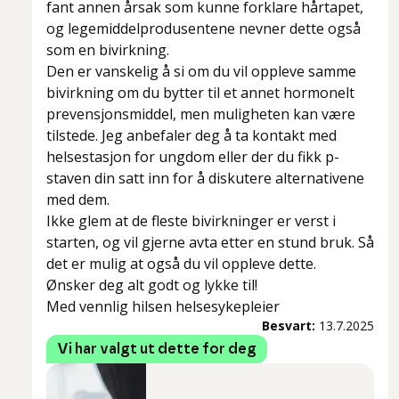
fant annen årsak som kunne forklare hårtapet,
og legemiddelprodusentene nevner dette også
som en bivirkning.
Den er vanskelig å si om du vil oppleve samme
bivirkning om du bytter til et annet hormonelt
prevensjonsmiddel, men muligheten kan være
tilstede. Jeg anbefaler deg å ta kontakt med
helsestasjon for ungdom eller der du fikk p-
staven din satt inn for å diskutere alternativene
med dem.
Ikke glem at de fleste bivirkninger er verst i
starten, og vil gjerne avta etter en stund bruk. Så
det er mulig at også du vil oppleve dette.
Ønsker deg alt godt og lykke til!
Med vennlig hilsen helsesykepleier
Besvart:
13.7.2025
Vi har valgt ut dette for deg