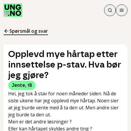
Søk
Men
Søk
Meny
Søk i innhol
Meny for å 
Spørsmål og svar
Opplevd mye hårtap etter
innsettelse p-stav. Hva bør
jeg gjøre?
Jente
,
18
Hei, jeg tok å stav for noen måneder siden. Nå de
siste ukene har jeg opplevd mye hårtap. Noen sier
at jeg burde vente med å ta den ut. Men andre sier
jeg burde ta den ut.
Men er det andre løsninger ?
Eller kan hårtapet skyldes andre ting ?