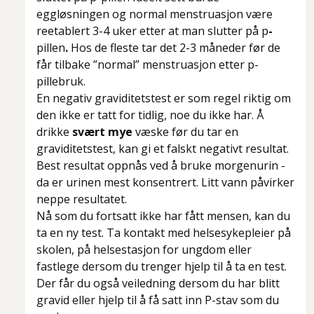
eggløsningen og normal menstruasjon være
reetablert 3-4 uker etter at man slutter på p
-
pillen
.
Hos de fleste tar det 2-3 måneder før de
får tilbake ”normal” menstruasjon etter p-
pillebruk.
En negativ graviditetstest er som regel riktig om
den ikke er tatt for tidlig, noe du ikke har. Å
drikke
svært mye
væske før du tar en
graviditetstest, kan gi et falskt negativt resultat.
Best resultat oppnås ved å bruke morgenurin -
da er urinen mest konsentrert. Litt vann påvirker
neppe resultatet.
Nå som du fortsatt ikke har fått mensen, kan du
ta en ny test. Ta kontakt med helsesykepleier på
skolen, på helsestasjon for ungdom eller
fastlege dersom du trenger hjelp til å ta en test.
Der får du også veiledning dersom du har blitt
gravid eller hjelp til å få satt inn P-stav som du