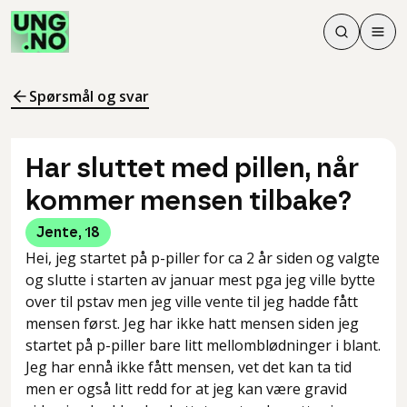
Søk
Men
Søk
Meny
Søk i innhol
Meny for å 
Spørsmål og svar
Har sluttet med pillen, når
kommer mensen tilbake?
Jente
,
18
Hei, jeg startet på p-piller for ca 2 år siden og valgte
og slutte i starten av januar mest pga jeg ville bytte
over til pstav men jeg ville vente til jeg hadde fått
mensen først. Jeg har ikke hatt mensen siden jeg
startet på p-piller bare litt mellomblødninger i blant.
Jeg har ennå ikke fått mensen, vet det kan ta tid
men er også litt redd for at jeg kan være gravid