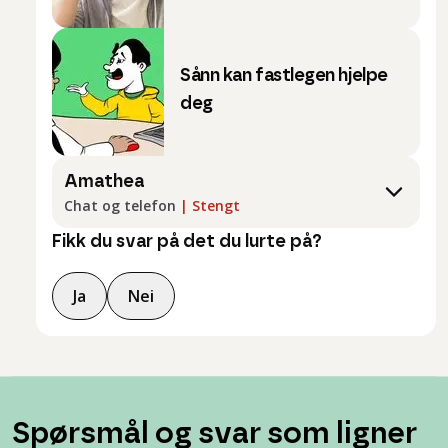
Sånn kan fastlegen hjelpe
deg
Amathea
Chat og telefon
|
Stengt
Fikk du svar på det du lurte på?
Ja
Nei
Spørsmål og svar som ligner