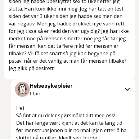
siden jeg hadde ubeskyttet sex to uker etter jeg
slutta. Han kom ikke inni meg! Jeg har tatt en test
siden det var 3 uker siden jeg hadde sex men den
var negativ. Men jeg hadde drukket mye vann rett
før jeg tissa så er redd den var ugyldig? Jeg har ikke
merket noe på mensen smerter noe jeg får før jeg
får mensen, kan det ta flere måd før mensen er
tilbake? Vil få det snart så jeg kan begynne på
pstav, når er det vanlig at man får mensen tilbake?
Jeg gikk på desirett!
Helsesykepleier
I fjor
Hei
Så fint at du deler spørsmålet ditt med oss!
Det har lenge vært kjent at det kan ta lang tid
før menstruasjonen blir normal igjen etter å ha
sluttet på p-piller. Ideelt sett burde