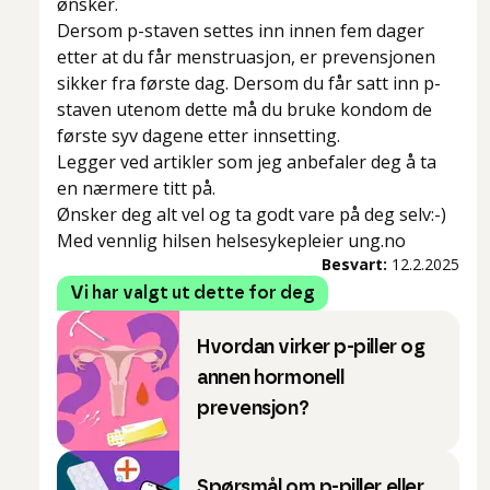
ønsker.
Dersom p-staven settes inn innen fem dager
etter at du får menstruasjon, er prevensjonen
sikker fra første dag. Dersom du får satt inn p-
staven utenom dette må du bruke kondom de
første syv dagene etter innsetting.
Legger ved artikler som jeg anbefaler deg å ta
en nærmere titt på.
Ønsker deg alt vel og ta godt vare på deg selv:-)
Med vennlig hilsen helsesykepleier ung.no
Besvart:
12.2.2025
Vi har valgt ut dette for deg
Hvordan virker p-piller og
annen hormonell
prevensjon?
Spørsmål om p-piller eller