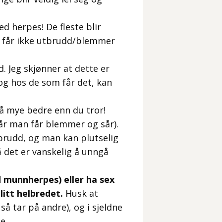
d herpes! De fleste blir
e får ikke utbrudd/blemmer
d. Jeg skjønner at dette er
 og hos de som får det, kan
gå mye bedre enn du tror!
år man får blemmer og sår).
brudd, og man kan plutselig
å det er vanskelig å unngå
d munnherpes) eller ha sex
litt helbredet.
Husk at
så tar på andre), og i sjeldne
e.