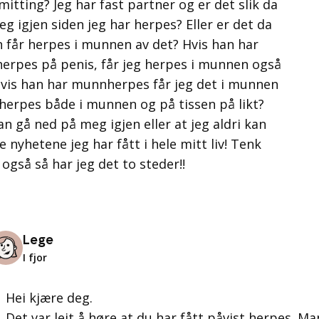
tting? Jeg har fast partner og er det slik da
g igjen siden jeg har herpes? Eller er det da
n får herpes i munnen av det? Hvis han har
herpes på penis, får jeg herpes i munnen også
 hvis han har munnherpes får jeg det i munnen
a herpes både i munnen og på tissen på likt?
kan gå ned på meg igjen eller at jeg aldri kan
 nyhetene jeg har fått i hele mitt liv! Tenk
også så har jeg det to steder!!
Lege
I fjor
Hei kjære deg.
Det var leit å høre at du har fått påvist herpes. Man