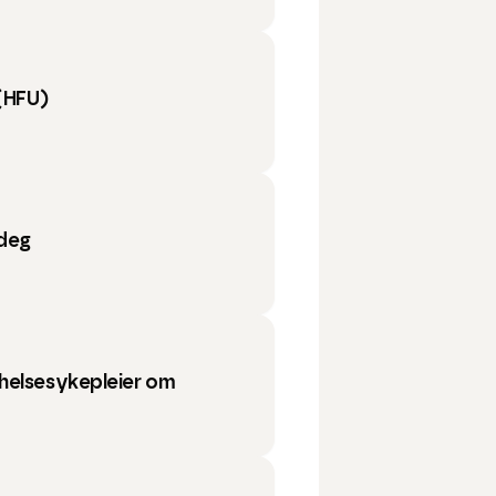
(HFU)
 deg
helsesykepleier om