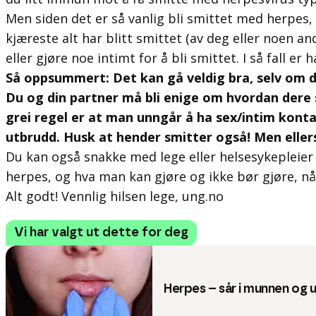
Men siden det er så vanlig bli smittet med herpes, 
kjæreste alt har blitt smittet (av deg eller noen an
eller gjøre noe intimt for å bli smittet. I så fall er
Så oppsummert: Det kan gå veldig bra, selv om du
Du og din partner må bli enige om hvordan dere 
grei regel er at man unngår å ha sex/intim kont
utbrudd. Husk at hender smitter også! Men ellers
Du kan også snakke med lege eller helsesykepleier
herpes, og hva man kan gjøre og ikke bør gjøre, n
Alt godt! Vennlig hilsen lege, ung.no
Vi har valgt ut dette for deg
Herpes – sår i munnen og 