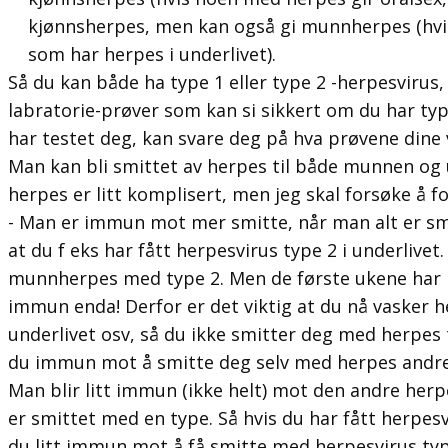
kjønnsherpes, men kan også gi munnherpes (hvis 
som har herpes i underlivet).
Så du kan både ha type 1 eller type 2 -herpesvirus, 
labratorie-prøver som kan si sikkert om du har typ
har testet deg, kan svare deg på hva prøvene dine v
Man kan bli smittet av herpes til både munnen og 
herpes er litt komplisert, men jeg skal forsøke å fo
- Man er immun mot mer smitte, når man alt er smi
at du f eks har fått herpesvirus type 2 i underlive
munnherpes med type 2. Men de første ukene har i
immun enda! Derfor er det viktig at du nå vasker h
underlivet osv, så du ikke smitter deg med herpes t
du immun mot å smitte deg selv med herpes andre
Man blir litt immun (ikke helt) mot den andre herp
er smittet med en type. Så hvis du har fått herpesvi
du litt immun mot å få smitte med herpesvirus typ