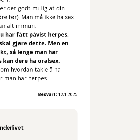
er det godt mulig at din
dre før). Man må ikke ha sex
 han alt immun.
 har fått påvist herpes.
skal gjøre dette. Men en
akt, så lenge man har
 kan dere ha oralsex.
 om hvordan takle å ha
år man har herpes.
Besvart:
12.1.2025
underlivet