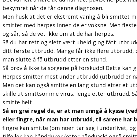
bekymret når de får denne diagnosen.
Men husk at det er ekstremt vanlig å bli smittet me
smittet med herpes innen de er voksne. Men flest
og sår, så de vet ikke om at de har herpes.
Så du har rett og slett vært uheldig og fått utbrud
ditt første utbrudd. Mange får ikke flere utbrudd,
man slutte å få utbrudd etter en stund.
Så prøv å ikke ta sorgene på forskudd! Dette kan 
Herpes smitter mest under utbrudd (utbrudd er n
Men det kan også smitte en lang stund etter et ut
skille ut smittsomme virus, lenge etter utbrudd. S
smitte helt.
Så en grei regel da, er at man unngå å kysse (ve
eller fingre, når man har utbrudd, til sårene har b
fingre kan smitte (om noen tar seg i underlivet, og 
tilfeller kan håndduker (etter håndvask) også smitt