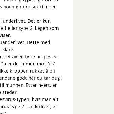
noen gir oralsex til noen
i underlivet. Det er kun
e 1 eller type 2. Legen som
iser.
uanderlivet. Dette med
rklare:
ttet av èn type herpes. Si
t. Da er du immun mot å få
kke kroppen rukket å bli
endene godt når du tar deg i
il munnen! Etter hvert, er
 steder.
esvirus-typen, hvis man alt
rus type 2 i underlivet, er
e 1.