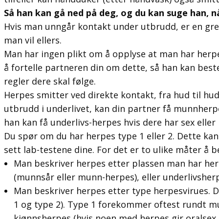
Så han kan gå ned på deg, og du kan suge han, nå
Hvis man unngår kontakt under utbrudd, er en gre
man vil ellers.
Man har ingen plikt om å opplyse at man har herpe
å fortelle partneren din om dette, så han kan bes
regler dere skal følge.
Herpes smitter ved direkte kontakt, fra hud til hud
utbrudd i underlivet, kan din partner få munnherpe
han kan få underlivs-herpes hvis dere har sex eller
Du spør om du har herpes type 1 eller 2. Dette kan
sett lab-testene dine. For det er to ulike måter å 
Man beskriver herpes etter plassen man har he
(munnsår eller munn-herpes), eller underlivshe
Man beskriver herpes etter type herpesvirues. De
1 og type 2). Type 1 forekommer oftest rundt 
kjønnsherpes (hvis noen med herpes gir oralsex, f