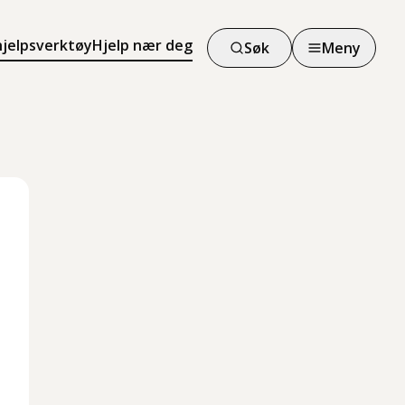
hjelpsverktøy
Hjelp nær deg
Søk
Meny