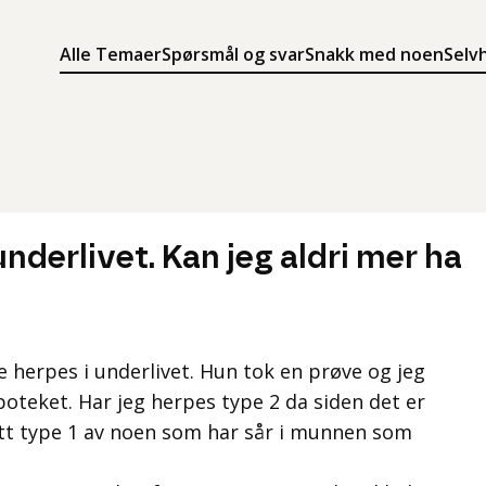
Alle Temaer
Spørsmål og svar
Snakk med noen
Selv
Søk
Meny
Søk i innholdet på ung.no
Meny for å navigere på ung.no
underlivet. Kan jeg aldri mer ha
e herpes i underlivet. Hun tok en prøve og jeg
poteket. Har jeg herpes type 2 da siden det er
fått type 1 av noen som har sår i munnen som