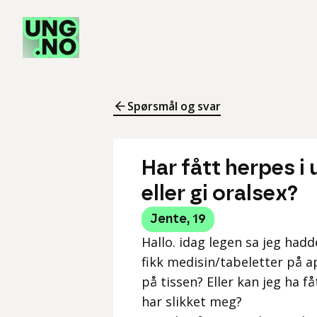
Spørsmål og svar
Har fått herpes i 
eller gi oralsex?
Jente
,
19
Hallo. idag legen sa jeg hadd
fikk medisin/tabeletter på a
på tissen? Eller kan jeg ha 
har slikket meg?