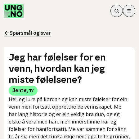
Søk
Men
Søk
Meny
Søk i innhol
Meny for å 
Spørsmål og svar
Jeg har følelser for en
venn, hvordan kan jeg
miste følelsene?
Jente
,
17
Hei, eg lure på kordan eg kan miste følelser for ein
venn men fortsatt opprettholde vennskapet. Me
har lang historie og er ein veldig bra duo, og eg
elske å vera med han, men innerst inne har eg
følelsar for han(fortsatt). Me var sammen for sånn
to år sia men det funka ikkje heilt pga teite grunner.