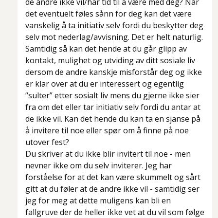
de andre ikke vil/har tid til å være med deg? Når
det eventuelt føles sånn for deg kan det være
vanskelig å ta initiativ selv fordi du beskytter deg
selv mot nederlag/avvisning. Det er helt naturlig.
Samtidig så kan det hende at du går glipp av
kontakt, mulighet og utviding av ditt sosiale liv
dersom de andre kanskje misforstår deg og ikke
er klar over at du er interessert og egentlig
“sulter” etter sosialt liv mens du gjerne ikke sier
fra om det eller tar initiativ selv fordi du antar at
de ikke vil. Kan det hende du kan ta en sjanse på
å invitere til noe eller spør om å finne på noe
utover fest?
Du skriver at du ikke blir invitert til noe - men
nevner ikke om du selv inviterer. Jeg har
forståelse for at det kan være skummelt og sårt
gitt at du føler at de andre ikke vil - samtidig ser
jeg for meg at dette muligens kan bli en
fallgruve der de heller ikke vet at du vil som følge