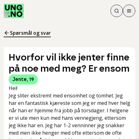
Søk
Men
Søk
Meny
Søk i innhol
Meny for å 
Spørsmål og svar
Hvorfor vil ikke jenter finne
på noe med meg? Er ensom
Jente
,
19
Hei!
Jeg sliter ekstremt med ensomhet og tomhet. Jeg
har en fantastisk kjæreste som jeg er med hver helg
når han er hjemme fra jobb på torsdager. I helgene
er vi ute men kun med hans vennegjeng, ettersom
jeg ikke har en. Jeg har 1-2 venninner jeg snakker
med men ikke henger med ofte ettersom de ofte