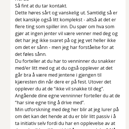
Så fint at du tar kontakt.
Dette høres sårt og vanskelig ut. Samtidig så er
det kanskje også litt komplekst - altså at det er
flere ting som spiller inn. Du spør om hva som
gjør at ingen jenter vil være venner med deg og
det har jeg ikke svaret på og jeg vet heller ikke
om det
er sånn -
men jeg har forståelse for at
det føles sånn.
Du forteller at du har to venninner du snakker
med/er litt med og at du også opplever at det
går bra å være med jentene i gjengen til
kjæresten din når dere er på fest. Utover det
opplever du at de “ikke vil snakke til deg”.
Angående dine egne venninner forteller du at de
“har sine egne ting å drive med”.
Min utforskning med deg her blir at jeg lurer på
om det kan det hende at du er blir litt passiv i å
ta initiativ selv fordi du har en opplevelse av at