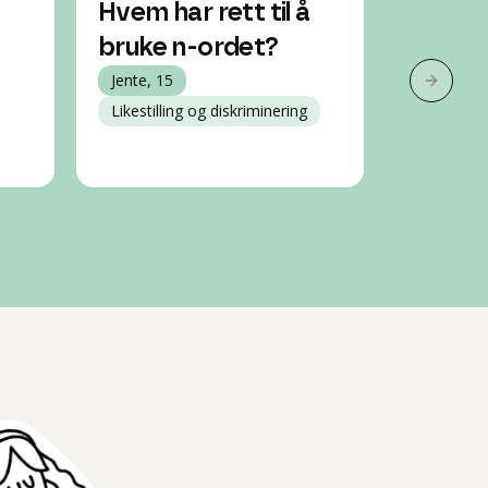
Hvem har rett til å
Folk ka
bruke n-ordet?
n***r
Jente, 15
Gutt, 13
Neste 
Likestilling og diskriminering
Psykisk h