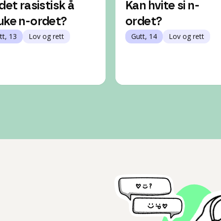
 det rasistisk å
Kan hvite si n-
uke n-ordet?
ordet?
tt, 13
Lov og rett
Gutt, 14
Lov og rett
l