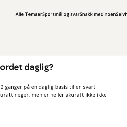
Alle Temaer
Spørsmål og svar
Snakk med noen
Selv
Søk
Meny
Søk i innholdet på ung.no
Meny for å navigere på ung.no
n-ordet daglig?
12 ganger på en daglig basis til en svart
uratt neger, men er heller akuratt ikke ikke