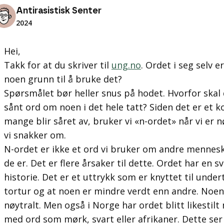
Antirasistisk Senter
2024
Hei,
Takk for at du skriver til
ung.no
. Ordet i seg selv e
noen grunn til å bruke det?
Spørsmålet bør heller snus på hodet. Hvorfor skal 
sånt ord om noen i det hele tatt? Siden det er et
mange blir såret av, bruker vi «n-ordet» når vi er nø
vi snakker om.
N-ordet er ikke et ord vi bruker om andre mennes
de er. Det er flere årsaker til dette. Ordet har en s
historie. Det er et uttrykk som er knyttet til unde
tortur og at noen er mindre verdt enn andre. Noen
nøytralt. Men også i Norge har ordet blitt likestilt
med ord som mørk, svart eller afrikaner. Dette se