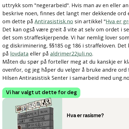
uttrykk som "negerarbeid". Hvis man av en eller a
beskrive noen, finnes det langt mer dekkende ord 
om dette på
Antirasistisk.no
sin artikkel "
Hva er gr
Det kan også være greit å vite at selv om ordet i se
det som straffeskjerpende. Vi har nemlig lover som 
og diskriminering, §§185 og 186 i straffeloven. De
på
lovdata
eller på
aldrimer22juli.no
.
Måten du spør på forteller meg at du kanskje er kla
ovenfor, og jeg håper du velger å bruke andre ord
Hilsen Antirasistisk Senter i samarbeid med ung.n
Vi har valgt ut dette for deg
Hva er rasisme?