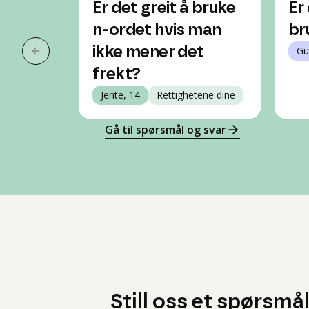
Er det greit å bruke
Er
n-ordet hvis man
br
ikke mener det
Gu
Forrige slide
frekt?
Jente, 14
Rettighetene dine
Gå til spørsmål og svar
Still oss et spørsmå