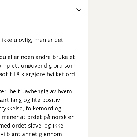
r ikke ulovlig, men er det
du eller noen andre bruke et
 komplett unødvendig ord som
dt til å klargjøre hvilket ord
ker, helt uavhengig av hvem
vært lang og lite positiv
rtrykkelse, folkemord og
 mener at ordet på norsk er
 med ordet slave, og ikke
r vi blant annet gjennom