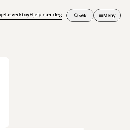
hjelpsverktøy
Hjelp nær deg
Søk
Meny