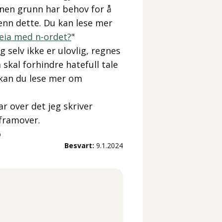
nnen grunn har behov for å
enn dette. Du kan lese mer
eia med n-ordet?
"
g selv ikke er ulovlig, regnes
skal forhindre hatefull tale
t kan du lese mer om
r over det jeg skriver
 framover.
o
Besvart:
9.1.2024