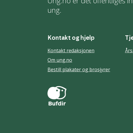
Ung.no er det offentliges in
ung.
Kontakt og hjelp
Tj
Kontakt redaksjonen
Års
Om ung.no
Bestill plakater og brosjyrer