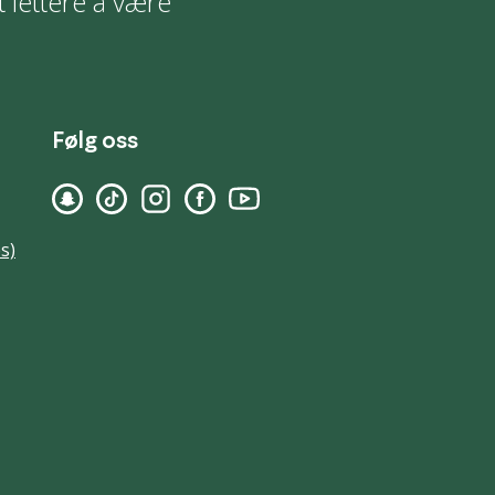
t lettere å være
Følg oss
s)