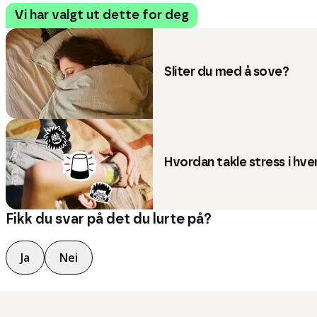
Vi har valgt ut dette for deg
Sliter du med å sove?
Hvordan takle stress i hv
Fikk du svar på det du lurte på?
Ja
Nei