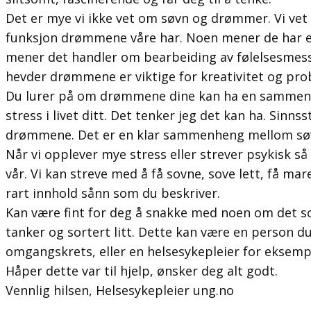
Det er mye vi ikke vet om søvn og drømmer. Vi vet
funksjon drømmene våre har. Noen mener de har et
mener det handler om bearbeiding av følelsesmess
hevder drømmene er viktige for kreativitet og pro
Du lurer på om drømmene dine kan ha en sammen
stress i livet ditt. Det tenker jeg det kan ha. Sinn
drømmene. Det er en klar sammenheng mellom søvn
Når vi opplever mye stress eller strever psykisk så
vår. Vi kan streve med å få sovne, sove lett, få m
rart innhold sånn som du beskriver.
Kan være fint for deg å snakke med noen om det so
tanker og sortert litt. Dette kan være en person du
omgangskrets, eller en helsesykepleier for eksemp
Håper dette var til hjelp, ønsker deg alt godt.
Vennlig hilsen, Helsesykepleier ung.no