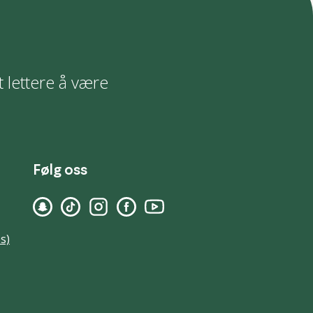
t lettere å være
Følg oss
s)