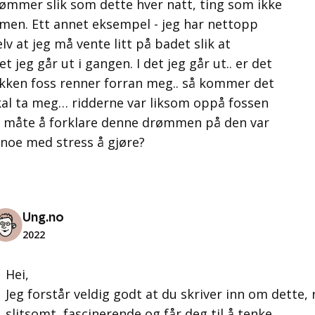
rømmer slik som dette hver natt, ting som ikke
men. Ett annet eksempel - jeg har nettopp
elv at jeg må vente litt på badet slik at
t jeg går ut i gangen. I det jeg går ut.. er det
akken foss renner forran meg.. så kommer det
skal ta meg… ridderne var liksom oppå fossen
e måte å forklare denne drømmen på den var
 noe med stress å gjøre?
Ung.no
2022
Hei,
Jeg forstår veldig godt at du skriver inn om dette,
slitsomt, fascinerende og får deg til å tenke.