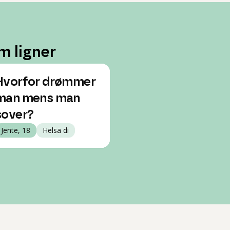
m ligner
Hvorfor drømmer
man mens man
sover?
Jente, 18
Helsa di