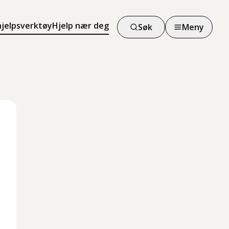
hjelpsverktøy
Hjelp nær deg
Søk
Meny