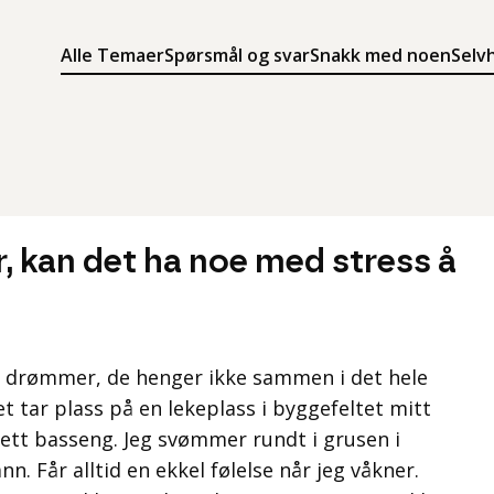
Alle Temaer
Spørsmål og svar
Snakk med noen
Selv
Søk
Meny
Søk i innholdet på ung.no
Meny for å navigere på ung.no
, kan det ha noe med stress å
re drømmer, de henger ikke sammen i det hele
et tar plass på en lekeplass i byggefeltet mitt
 ett basseng. Jeg svømmer rundt i grusen i
 Får alltid en ekkel følelse når jeg våkner.