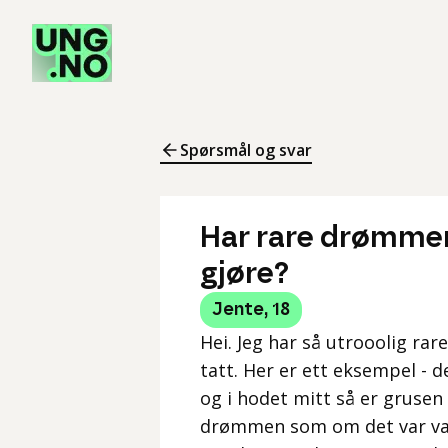
Spørsmål og svar
Har rare drømmer
gjøre?
Jente
,
18
Hei. Jeg har så utrooolig ra
tatt. Her er ett eksempel - d
og i hodet mitt så er grusen
drømmen som om det var vann.