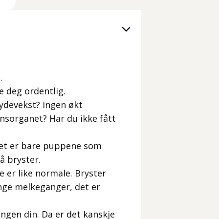
.
re deg ordentlig.
øydevekst? Ingen økt
sorganet? Har du ikke fått
 det er bare puppene som
å bryster.
e er like normale. Bryster
ange melkeganger, det er
ingen din. Da er det kanskje