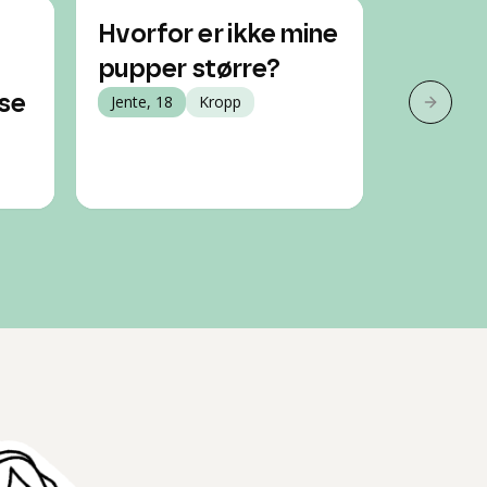
Hvorfor er ikke mine
Når slu
pupper større?
puppe
se
Jente, 18
Kropp
Jente, 17
Neste 