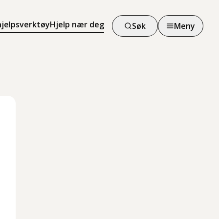
hjelpsverktøy
Hjelp nær deg
Søk
Meny