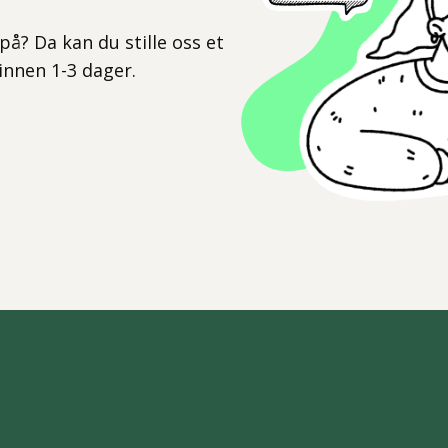
l
på? Da kan du stille oss et
 innen 1-3 dager.