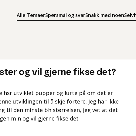
Alle Temaer
Spørsmål og svar
Snakk med noen
Selv
Søk
Meny
Søk i innholdet på ung.no
Meny for å navigere på ung.no
ter og vil gjerne fikse det?
ke hsr utviklet pupper og lurte på om det er
nne utviklingen til å skje fortere. Jeg har ikke
 til den minste bh størrelsen, jeg vet at det
en min og vil gjerne fikse det