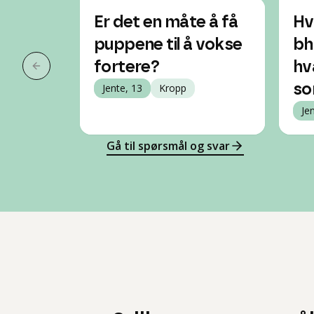
Er det en måte å få
Hv
puppene til å vokse
bh
fortere?
hv
Forrige slide
Jente, 13
Kropp
so
Je
Gå til spørsmål og svar