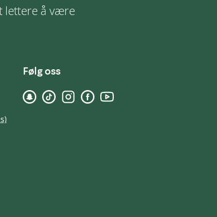
t lettere å være
Følg oss
s)