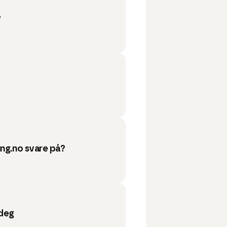
?
ung.no svare på?
 deg