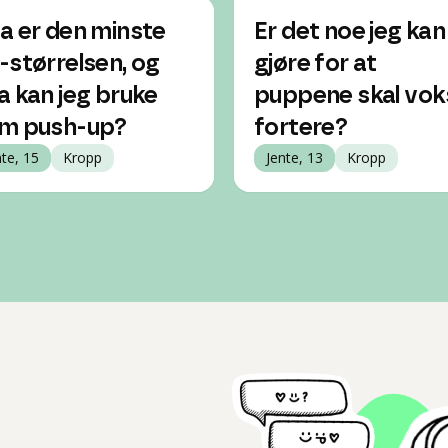
a er den minste
Er det noe jeg kan
-størrelsen, og
gjøre for at
a kan jeg bruke
puppene skal vok
m push-up?
fortere?
nte, 15
Kropp
Jente, 13
Kropp