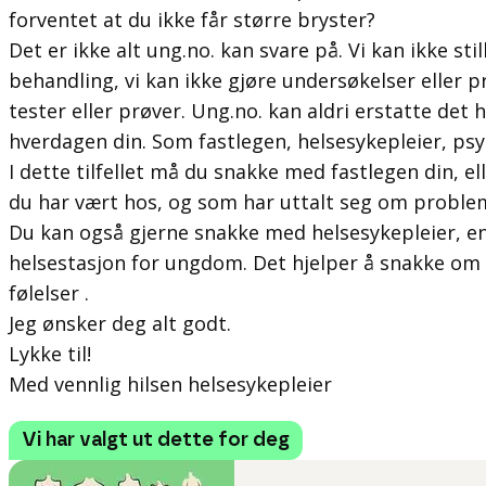
forventet at du ikke får større bryster?
Det er ikke alt ung.no. kan svare på. Vi kan ikke sti
behandling, vi kan ikke gjøre undersøkelser eller p
tester eller prøver. Ung.no. kan aldri erstatte det 
hverdagen din. Som fastlegen, helsesykepleier, psy
I dette tilfellet må du snakke med fastlegen din, e
du har vært hos, og som har uttalt seg om problem
Du kan også gjerne snakke med helsesykepleier, ent
helsestasjon for ungdom. Det hjelper å snakke om
følelser .
Jeg ønsker deg alt godt.
Lykke til!
Med vennlig hilsen helsesykepleier
Vi har valgt ut dette for deg