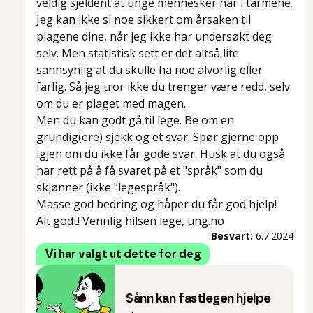
veldig sjeldent at unge mennesker har i tarmene.
Jeg kan ikke si noe sikkert om årsaken til
plagene dine, når jeg ikke har undersøkt deg
selv. Men statistisk sett er det altså lite
sannsynlig at du skulle ha noe alvorlig eller
farlig. Så jeg tror ikke du trenger være redd, selv
om du er plaget med magen.
Men du kan godt gå til lege. Be om en
grundig(ere) sjekk og et svar. Spør gjerne opp
igjen om du ikke får gode svar. Husk at du også
har rett på å få svaret på et "språk" som du
skjønner (ikke "legespråk").
Masse god bedring og håper du får god hjelp!
Alt godt! Vennlig hilsen lege, ung.no
Besvart:
6.7.2024
Vi har valgt ut dette for deg
Sånn kan fastlegen hjelpe