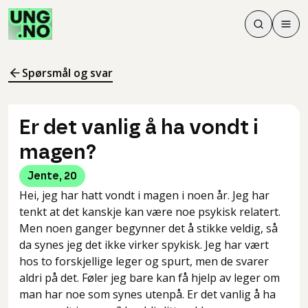
Søk
Men
Søk
Meny
Søk i innhol
Meny for å 
Spørsmål og svar
Er det vanlig å ha vondt i
magen?
Jente
,
20
Hei, jeg har hatt vondt i magen i noen år. Jeg har
tenkt at det kanskje kan være noe psykisk relatert.
Men noen ganger begynner det å stikke veldig, så
da synes jeg det ikke virker spykisk. Jeg har vært
hos to forskjellige leger og spurt, men de svarer
aldri på det. Føler jeg bare kan få hjelp av leger om
man har noe som synes utenpå. Er det vanlig å ha