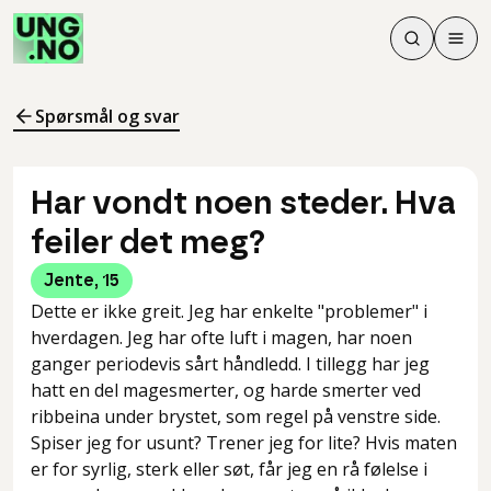
Søk
Men
Søk
Meny
Søk i innhol
Meny for å 
Spørsmål og svar
Har vondt noen steder. Hva
feiler det meg?
Jente
,
15
Dette er ikke greit. Jeg har enkelte "problemer" i
hverdagen. Jeg har ofte luft i magen, har noen
ganger periodevis sårt håndledd. I tillegg har jeg
hatt en del magesmerter, og harde smerter ved
ribbeina under brystet, som regel på venstre side.
Spiser jeg for usunt? Trener jeg for lite? Hvis maten
er for syrlig, sterk eller søt, får jeg en rå følelse i