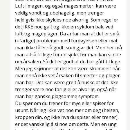
Luft i magen, og også magesmerter, kan være
veldig vondt og ubehagelig, men trenger
heldigvis ikke skyldes noe alvorlig. Som regel er
det IKKE noe galt og ikke en sykdom bak, ved
luft-og mageplager. Da antar man at det er små
(ufarlige) problemer med fordøyelsen eller mat
man ikke tåler så godt, som gjør det. Men her må
man altså til lege for en sjekk før man kan si noe
om årsaken. Så det er godt at du har gått til lege.
Men jeg skjønner at det kan være skummelt når
man ennå ikke vet årsaken til smerter og plager
man har. Det kan være greit å huske at det ikke
trenger være noe farlig eller alvorlig, også når
man har ganske plagsomme symptom.
Du spør om du trener for mye eller spiser for
usunt. Når jeg ikke vet noe mer om deg (helsen,
kroppen din, og ikke hva du spiser eller trener),
er det vanskelig å si noe om dette. Men en ung