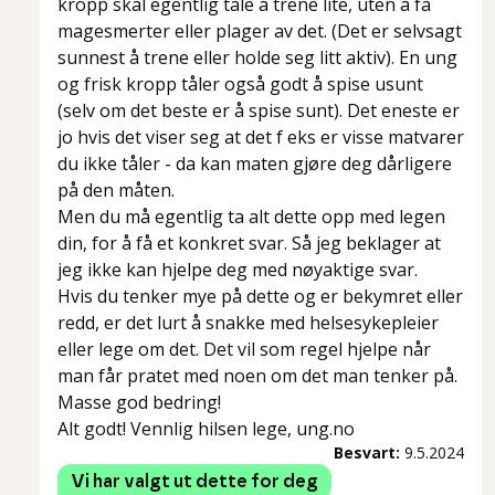
kropp skal egentlig tåle å trene lite, uten å få
magesmerter eller plager av det. (Det er selvsagt
sunnest å trene eller holde seg litt aktiv). En ung
og frisk kropp tåler også godt å spise usunt
(selv om det beste er å spise sunt). Det eneste er
jo hvis det viser seg at det f eks er visse matvarer
du ikke tåler - da kan maten gjøre deg dårligere
på den måten.
Men du må egentlig ta alt dette opp med legen
din, for å få et konkret svar. Så jeg beklager at
jeg ikke kan hjelpe deg med nøyaktige svar.
Hvis du tenker mye på dette og er bekymret eller
redd, er det lurt å snakke med helsesykepleier
eller lege om det. Det vil som regel hjelpe når
man får pratet med noen om det man tenker på.
Masse god bedring!
Alt godt! Vennlig hilsen lege, ung.no
Besvart:
9.5.2024
Vi har valgt ut dette for deg