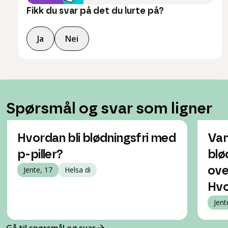
Fikk du svar på det du lurte på?
Ja
Nei
Spørsmål og svar som ligner
Hvordan bli blødningsfri med
Van
p-piller?
blø
Jente, 17
Helsa di
ove
Hvo
Jent