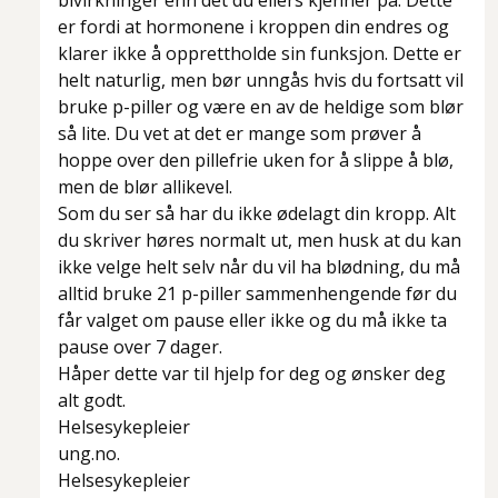
bivirkninger enn det du ellers kjenner på. Dette
er fordi at hormonene i kroppen din endres og
klarer ikke å opprettholde sin funksjon. Dette er
helt naturlig, men bør unngås hvis du fortsatt vil
bruke p-piller og være en av de heldige som blør
så lite. Du vet at det er mange som prøver å
hoppe over den pillefrie uken for å slippe å blø,
men de blør allikevel.
Som du ser så har du ikke ødelagt din kropp. Alt
du skriver høres normalt ut, men husk at du kan
ikke velge helt selv når du vil ha blødning, du må
alltid bruke 21 p-piller sammenhengende før du
får valget om pause eller ikke og du må ikke ta
pause over 7 dager.
Håper dette var til hjelp for deg og ønsker deg
alt godt.
Helsesykepleier
ung.no.
Helsesykepleier