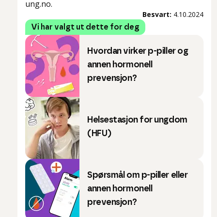
ung.no.
Besvart:
4.10.2024
Vi har valgt ut dette for deg
Hvordan virker p-piller og
annen hormonell
prevensjon?
Helsestasjon for ungdom
(HFU)
Spørsmål om p-piller eller
annen hormonell
prevensjon?