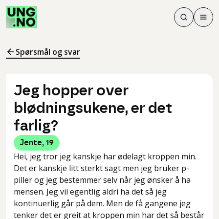
Søk
Men
Søk
Meny
Søk i innhol
Meny for å 
Spørsmål og svar
Jeg hopper over
blødningsukene, er det
farlig?
Jente
,
19
Hei, jeg tror jeg kanskje har ødelagt kroppen min.
Det er kanskje litt sterkt sagt men jeg bruker p-
piller og jeg bestemmer selv når jeg ønsker å ha
mensen. Jeg vil egentlig aldri ha det så jeg
kontinuerlig går på dem. Men de få gangene jeg
tenker det er greit at kroppen min har det så består