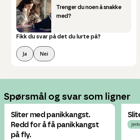
Trenger du noen å snakke
med?
Fikk du svar på det du lurte på?
Ja
Nei
Spørsmål og svar som ligner
Sliter med panikkangst.
Sli
Redd for å få panikkangst
Jent
på fly.