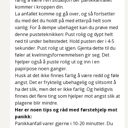
farlig å være i en situasjon der panikkanfallet
kommer i kroppen din.
La anfallet komme og gå over, og så fortsetter
du med det du holdt på med etterpå helt som
vanlig. For å dempe ubehaget kan du prøve med
denne pusteteknikken: Pust rolig og dypt helt
ned til under beltestedet. Hold pusten der i 4-5
sekunder. Pust rolig ut igjen. Gjenta dette til du
føler at kvelningsfornemmelsen gir seg. Det
hjelper også å puste rolig ut og inn i en
papirpose noen ganger.
Husk at det ikke finnes farlig å være redd og føle
angst. Det er fryktelig ubehagelig og slitsomt å
ha det slik, men det er ikke farlig. Og heldigvis
finnes det flere ting som hjelper mot angst slik at
plagene blir mindre.
Her er noen tips og råd med førstehjelp mot
panikk:
Panikkanfall varer gjerne i 10-20 minutter. Du