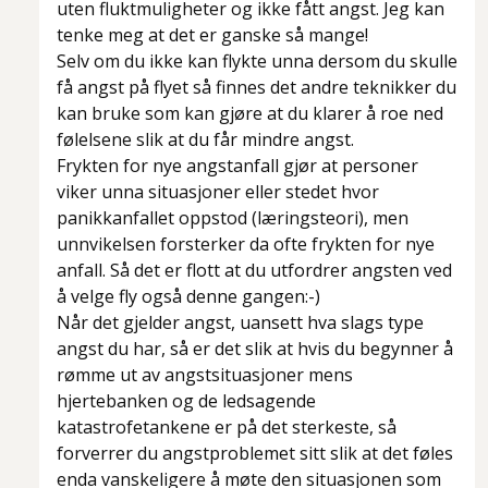
uten fluktmuligheter og ikke fått angst. Jeg kan
tenke meg at det er ganske så mange!
Selv om du ikke kan flykte unna dersom du skulle
få angst på flyet så finnes det andre teknikker du
kan bruke som kan gjøre at du klarer å roe ned
følelsene slik at du får mindre angst.
Frykten for nye angstanfall gjør at personer
viker unna situasjoner eller stedet hvor
panikkanfallet oppstod (læringsteori), men
unnvikelsen forsterker da ofte frykten for nye
anfall. Så det er flott at du utfordrer angsten ved
å velge fly også denne gangen:-)
Når det gjelder angst, uansett hva slags type
angst du har, så er det slik at hvis du begynner å
rømme ut av angstsituasjoner mens
hjertebanken og de ledsagende
katastrofetankene er på det sterkeste, så
forverrer du angstproblemet sitt slik at det føles
enda vanskeligere å møte den situasjonen som