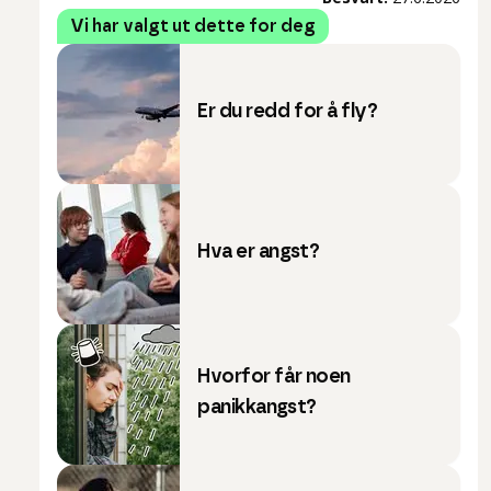
Vi har valgt ut dette for deg
Er du redd for å fly?
Hva er angst?
Hvorfor får noen
panikkangst?