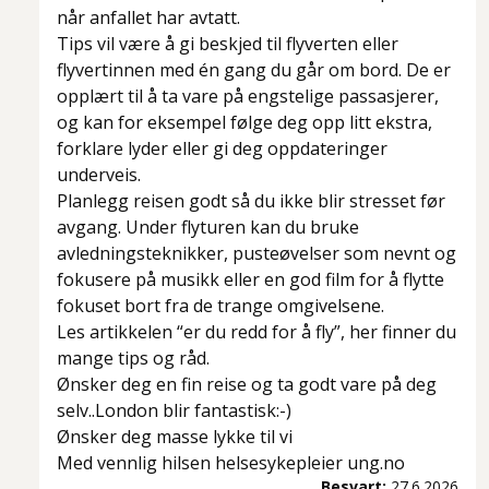
når anfallet har avtatt.
Tips vil være å gi beskjed til flyverten eller
flyvertinnen med én gang du går om bord. De er
opplært til å ta vare på engstelige passasjerer,
og kan for eksempel følge deg opp litt ekstra,
forklare lyder eller gi deg oppdateringer
underveis.
Planlegg reisen godt så du ikke blir stresset før
avgang. Under flyturen kan du bruke
avledningsteknikker, pusteøvelser som nevnt og
fokusere på musikk eller en god film for å flytte
fokuset bort fra de trange omgivelsene.
Les artikkelen “er du redd for å fly”, her finner du
mange tips og råd.
Ønsker deg en fin reise og ta godt vare på deg
selv..London blir fantastisk:-)
Ønsker deg masse lykke til vi
Med vennlig hilsen helsesykepleier ung.no
Besvart:
27.6.2026