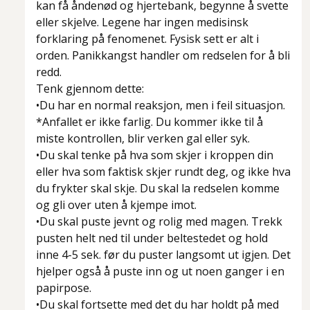
kan få åndenød og hjertebank, begynne å svette
eller skjelve. Legene har ingen medisinsk
forklaring på fenomenet. Fysisk sett er alt i
orden. Panikkangst handler om redselen for å bli
redd.
Tenk gjennom dette:
•Du har en normal reaksjon, men i feil situasjon.
*Anfallet er ikke farlig. Du kommer ikke til å
miste kontrollen, blir verken gal eller syk.
•Du skal tenke på hva som skjer i kroppen din
eller hva som faktisk skjer rundt deg, og ikke hva
du frykter skal skje. Du skal la redselen komme
og gli over uten å kjempe imot.
•Du skal puste jevnt og rolig med magen. Trekk
pusten helt ned til under beltestedet og hold
inne 4-5 sek. før du puster langsomt ut igjen. Det
hjelper også å puste inn og ut noen ganger i en
papirpose.
•Du skal fortsette med det du har holdt på med