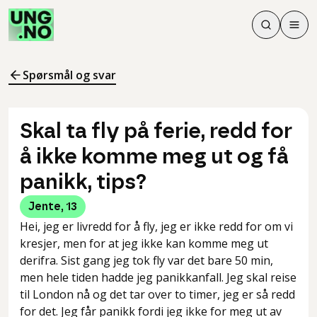
Søk
Men
Søk
Meny
Søk i innhol
Meny for å 
Spørsmål og svar
Skal ta fly på ferie, redd for
å ikke komme meg ut og få
panikk, tips?
Jente
,
13
Hei, jeg er livredd for å fly, jeg er ikke redd for om vi
kresjer, men for at jeg ikke kan komme meg ut
derifra. Sist gang jeg tok fly var det bare 50 min,
men hele tiden hadde jeg panikkanfall. Jeg skal reise
til London nå og det tar over to timer, jeg er så redd
for det. Jeg får panikk fordi jeg ikke for meg ut av