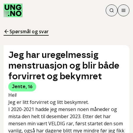
Søk
Men
Søk
Meny
Søk i innhol
Meny for å 
Spørsmål og svar
Jeg har uregelmessig
menstruasjon og blir både
forvirret og bekymret
Jente
,
16
Hei!
Jeg er litt forvirret og litt beskymret.
I 2020-2021 hadde jeg mensen noen måneder og
mista den helt til desember 2023. Etter det har
mensen min vært VELDIG rar, først startet den som
vanlig, også har dagene blitt mye mindre før jeg fikk