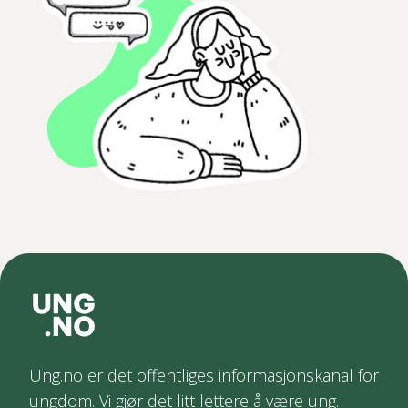
Ung.no er det offentliges informasjonskanal for
ungdom. Vi gjør det litt lettere å være ung.