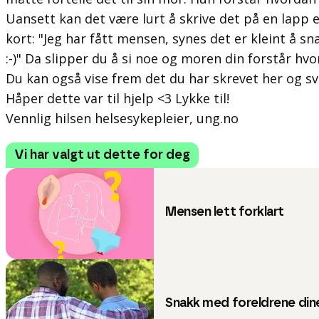
Uansett kan det være lurt å skrive det på en lapp e
kort: "Jeg har fått mensen, synes det er kleint å sn
:-)" Da slipper du å si noe og moren din forstår hv
Du kan også vise frem det du har skrevet her og sva
Håper dette var til hjelp <3 Lykke til!
Vennlig hilsen helsesykepleier, ung.no
Vi har valgt ut dette for deg
Mensen lett forklart
Snakk med foreldrene dine