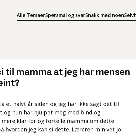
Alle Temaer
Spørsmål og svar
Snakk med noen
Selv
Søk
Meny
Søk i innholdet på ung.no
Meny for å navigere på ung.no
si til mamma at jeg har mensen
eint?
a et halvt år siden og jeg har ikke sagt det til
 og hun har hjulpet meg med bind og
 mere klar for og fortelle mamma om dette
på hvordan jeg kan si dette. Læreren min vet jo