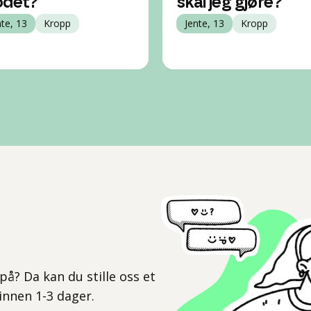
odet?
skal jeg gjøre?
nte, 13
Kropp
Jente, 13
Kropp
l
på? Da kan du stille oss et
 innen 1-3 dager.