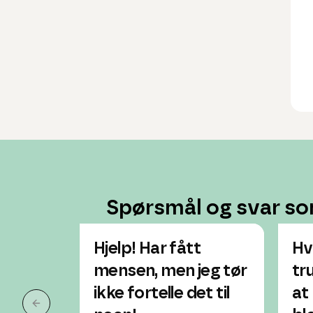
Spørsmål og svar so
Hjelp! Har fått
Hv
mensen, men jeg tør
tr
ikke fortelle det til
at
Forrige slide