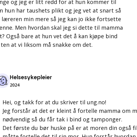
nge og jeg er litt redd for at hun kommer til
 hun har taushets plikt og jeg vet at snart så
læreren min mere så jeg kan jo ikke fortsette
enne. Men hvordan skal jeg si dette til mamma
nt? Også bare at hun vet det å kan kjøpe bind
en at vi liksom må snakke om det.
Helsesykepleier
2024
Hei, og takk for at du skriver til ung.no!
Jeg forstår at det er kleint å fortelle mamma om 
nødvendig så du får tak i bind og tamponger.
Det første du bør huske på er at moren din også f
måtte fortelle det til sin mor. Hun forstår hvordan 