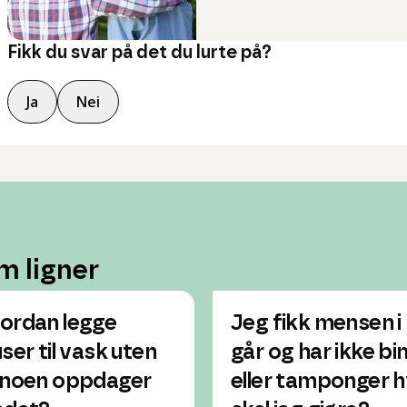
Fikk du svar på det du lurte på?
Ja
Nei
m ligner
ordan legge
Jeg fikk mensen i
user til vask uten
går og har ikke bi
 noen oppdager
eller tamponger 