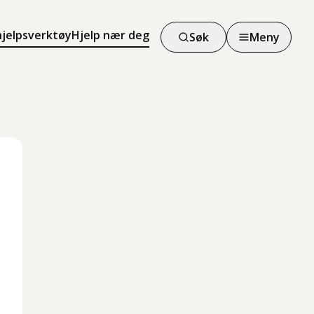
hjelpsverktøy
Hjelp nær deg
Søk
Meny