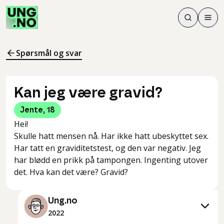
Søk
Men
Søk
Meny
Søk i innhol
Meny for å 
Spørsmål og svar
Kan jeg være gravid?
Jente
,
18
Hei!
Skulle hatt mensen nå. Har ikke hatt ubeskyttet sex.
Har tatt en graviditetstest, og den var negativ. Jeg
har blødd en prikk på tampongen. Ingenting utover
det. Hva kan det være? Gravid?
Ung.no
2022