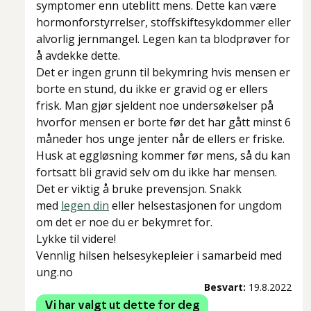
symptomer enn uteblitt mens. Dette kan være
hormonforstyrrelser, stoffskiftesykdommer eller
alvorlig jernmangel. Legen kan ta blodprøver for
å avdekke dette.
Det er ingen grunn til bekymring hvis mensen er
borte en stund, du ikke er gravid og er ellers
frisk. Man gjør sjeldent noe undersøkelser på
hvorfor mensen er borte før det har gått minst 6
måneder hos unge jenter når de ellers er friske.
Husk at eggløsning kommer før mens, så du kan
fortsatt bli gravid selv om du ikke har mensen.
Det er viktig å bruke prevensjon. Snakk
med
legen din
eller helsestasjonen for ungdom
om det er noe du er bekymret for.
Lykke til videre!
Vennlig hilsen helsesykepleier i samarbeid med
ung.no
Besvart:
19.8.2022
Vi har valgt ut dette for deg