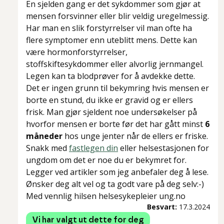
En sjelden gang er det sykdommer som gjør at
mensen forsvinner eller blir veldig uregelmessig.
Har man en slik forstyrrelser vil man ofte ha
flere symptomer enn uteblitt mens. Dette kan
være hormonforstyrrelser,
stoffskiftesykdommer eller alvorlig jernmangel.
Legen kan ta blodprøver for å avdekke dette.
Det er ingen grunn til bekymring hvis mensen er
borte en stund, du ikke er gravid og er ellers
frisk. Man gjør sjeldent noe undersøkelser på
hvorfor mensen er borte før det har gått minst
6
måneder
hos unge jenter når de ellers er friske.
Snakk med
fastlegen din
eller helsestasjonen for
ungdom om det er noe du er bekymret for.
Legger ved artikler som jeg anbefaler deg å lese.
Ønsker deg alt vel og ta godt vare på deg selv:-)
Med vennlig hilsen helsesykepleier ung.no
Besvart:
17.3.2024
Vi har valgt ut dette for deg