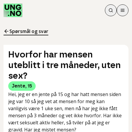
Søk
Men
Søk
Meny
Søk i innhol
Meny for å 
Spørsmål og svar
Hvorfor har mensen
uteblitt i tre måneder, uten
sex?
Jente
,
15
Hei, jeg er en jente på 15 og har hatt mensen siden
jeg var 10 så jeg vet at mensen for meg kan
vanligvis være 1 uke sen, men nå har jeg ikke fått
mensen på 3 måneder og vet ikke hvorfor. Har ikke
vært seksuelt aktiv heller, så tviler på at jeg er
gravid. Har jeg mistet mensen?