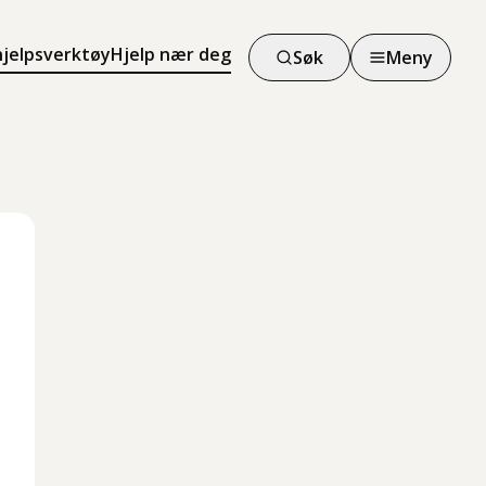
hjelpsverktøy
Hjelp nær deg
Søk
Meny