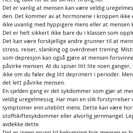
Det er vanlig at mensen kan være veldig uregelmes
den. Det kommer av at hormonene i kroppen ikke er
ikke uvanlig med hyppigere mens eller at mensen 
Det er helt sikkert ikke bare du i klassen som opp
Det kan være forskjellige andre grunner til at men
stress, reiser, slanking og overdrevet trening. Mist
som depresjon kan også gjøre at mensen forsvinn
påvirke mensen. At du spiser litt lite noen ganger, s
ikke om du føler deg litt deprimert i perioder. Me
det lett påvirke mensen.
En sjelden gang er det sykdommer som gjør at mens
veldig uregelmessig. Har man en slik forstyrrelser v
symptomer enn uteblitt mens. Dette kan være hor
stoffskiftesykdommer eller alvorlig jernmangel. Le
avdekke dette.
Det er ingen grunn til bekymring hvis mensen er bo