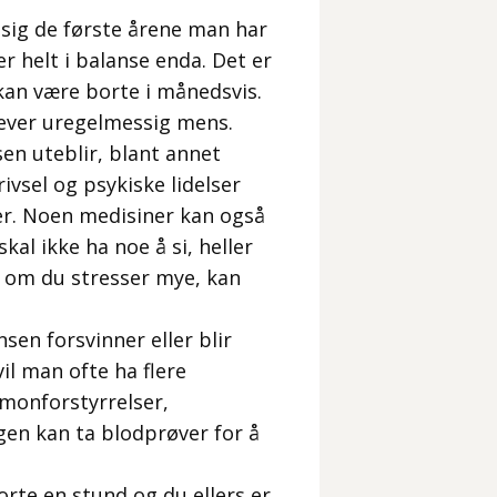
sig de første årene man har
 helt i balanse enda. Det er
kan være borte i månedsvis.
lever uregelmessig mens.
sen uteblir, blant annet
rivsel og psykiske lidelser
er. Noen medisiner kan også
kal ikke ha noe å si, heller
n om du stresser mye, kan
en forsvinner eller blir
il man ofte ha flere
monforstyrrelser,
gen kan ta blodprøver for å
rte en stund og du ellers er