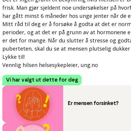
frisk. Man gjør sjeldent noe undersøkelser på hvor
har gått minst 6 måneder hos unge jenter når de ell
Mitt råd til deg er å forsøke å godta at det er nor
perioder, og at det er på grunn av at hormonene en
er det for mange. Når du slutter å stresse og godta
puberteten, skal du se at mensen plutselig dukker 
Lykke til!
Vennlig hilsen helsesykepleier, ung.no
Vi har valgt ut dette for deg
Er mensen forsinket?