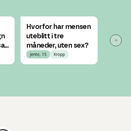
Hvorfor har mensen
Forsin
gn
uteblitt i tre
Jente, 13
Neste 
a...
måneder, uten sex?
Jente, 15
Kropp