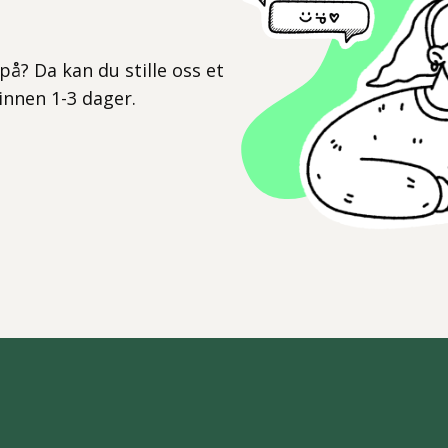
l
på? Da kan du stille oss et
 innen 1-3 dager.