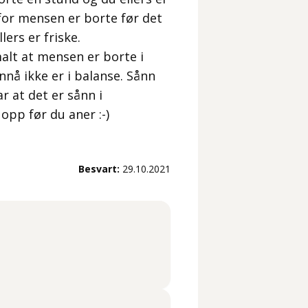
for mensen er borte før det
ers er friske.
malt at mensen er borte i
nå ikke er i balanse. Sånn
r at det er sånn i
opp før du aner :-)
Besvart:
29.10.2021