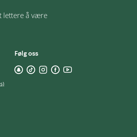
t lettere å være
Følg oss
s)