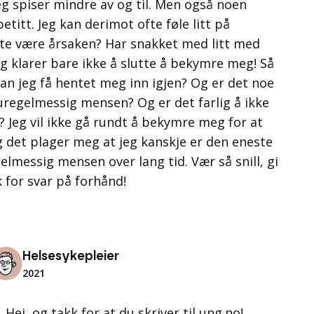
eg spiser mindre av og til. Men også noen
titt. Jeg kan derimot ofte føle litt på
tte være årsaken? Har snakket med litt med
 klarer bare ikke å slutte å bekymre meg! Så
kan jeg få hentet meg inn igjen? Og er det noe
uregelmessig mensen? Og er det farlig å ikke
 Jeg vil ikke gå rundt å bekymre meg for at
Og det plager meg at jeg kanskje er den eneste
elmessig mensen over lang tid. Vær så snill, gi
 for svar på forhånd!
Helsesykepleier
2021
Hei, og takk for at du skriver til ung.no!