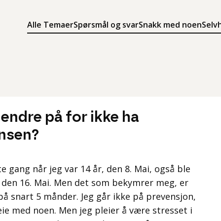
Alle Temaer
Spørsmål og svar
Snakk med noen
Selv
Søk
Meny
Søk i innholdet på ung.no
Meny for å navigere på ung.no
 endre på for ikke ha
nsen?
te gang når jeg var 14 år, den 8. Mai, også ble
 den 16. Mai. Men det som bekymrer meg, er
på snart 5 månder. Jeg går ikke på prevensjon,
eie med noen. Men jeg pleier å være stresset i