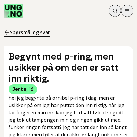
Søk
Men
Søk
Meny
Søk i innhol
Meny for å 
Spørsmål og svar
Begynt med p-ring, men
usikker på om den er satt
inn riktig.
Jente
,
16
hei jeg begynte på ornibel p-ring i dag. men er
usikker på om jeg har puttet den inn riktig. når jeg
tar fingeren min inn kan jeg fortsatt føle den godt.
jeg tok ut tampongen min og ringen gikk ut med.
funker ringen fortsatt? jeg har tatt den inn så langt
jeg klarer men føler at den ikke er langt nok inne. er