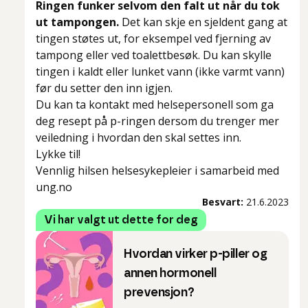
Ringen funker selvom den falt ut når du tok
ut tampongen.
Det kan skje en sjeldent gang at
tingen støtes ut, for eksempel ved fjerning av
tampong eller ved toalettbesøk. Du kan skylle
tingen i kaldt eller lunket vann (ikke varmt vann)
før du setter den inn igjen.
Du kan ta kontakt med helsepersonell som ga
deg resept på p-ringen dersom du trenger mer
veiledning i hvordan den skal settes inn.
Lykke til!
Vennlig hilsen helsesykepleier i samarbeid med
ung.no
Besvart:
21.6.2023
Vi har valgt ut dette for deg
Hvordan virker p-piller og
annen hormonell
prevensjon?