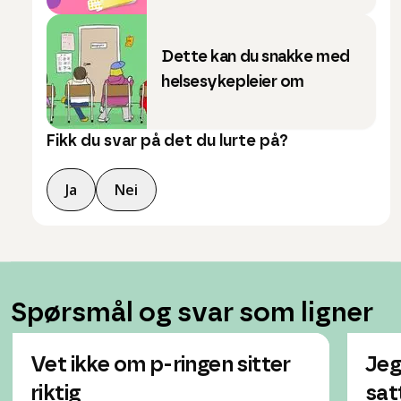
Dette kan du snakke med
helsesykepleier om
Fikk du svar på det du lurte på?
Ja
Nei
Spørsmål og svar som ligner
Vet ikke om p-ringen sitter
Jeg
riktig
satt