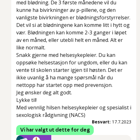
med blødning. De 3 første månedene vil du
kunne ha bivirkninger av p-pillene, og den
vanligste bivirkningen er blødningsforstyrrelser.
Det vil si at blødningene kan komme litt i hytt og
vær. Blødningen kan komme 2-3 ganger i løpet
av en måned, eller utebli helt en måned. Alt er
like normalt.
Snakk gjerne med helsesykepleier. Du kan
oppsøke helsestasjon for ungdom, eller du kan
vente til skolen starter igjen til høsten. Det er
ikke uvanlig å ha mange spørsmål når du
nettopp har startet opp med prevensjon.
Jeg ønsker deg alt godt.
Lykke til!
Med vennlig hilsen helsesykepleier og spesialist i
sexologisk rådgivning (NACS)
Besvart:
17.7.2023
Vi har valgt ut dette for deg