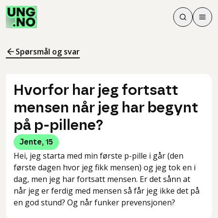
Søk
Men
Søk
Meny
Søk i innhol
Meny for å 
Spørsmål og svar
Hvorfor har jeg fortsatt
mensen når jeg har begynt
på p-pillene?
Jente
,
15
Hei, jeg starta med min første p-pille i går (den
første dagen hvor jeg fikk mensen) og jeg tok en i
dag, men jeg har fortsatt mensen. Er det sånn at
når jeg er ferdig med mensen så får jeg ikke det på
en god stund? Og når funker prevensjonen?