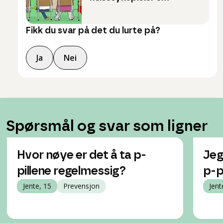
Fikk du svar på det du lurte på?
Ja
Nei
Spørsmål og svar som ligner
Hvor nøye er det å ta p-
Jeg
pillene regelmessig?
p-pi
Jente, 15
Prevensjon
Jent