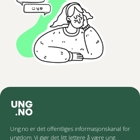
Ung.no er det offentliges informasjonskanal for
ungdom. Vi gjør det litt lettere å være ung.