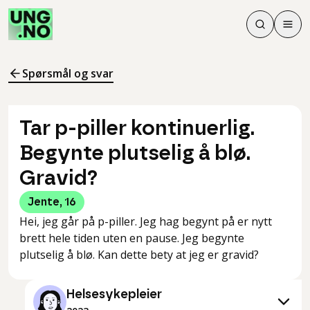
Søk
Men
Søk
Meny
Søk i innhol
Meny for å 
Spørsmål og svar
Tar p-piller kontinuerlig.
Begynte plutselig å blø.
Gravid?
Jente
,
16
Hei, jeg går på p-piller. Jeg hag begynt på er nytt
brett hele tiden uten en pause. Jeg begynte
plutselig å blø. Kan dette bety at jeg er gravid?
Helsesykepleier