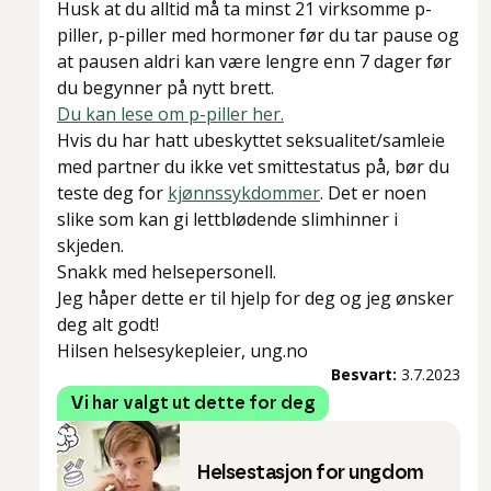
Husk at du alltid må ta minst 21 virksomme p-
piller, p-piller med hormoner før du tar pause og
at pausen aldri kan være lengre enn 7 dager før
du begynner på nytt brett.
Du kan lese om p-piller her.
Hvis du har hatt ubeskyttet seksualitet/samleie
med partner du ikke vet smittestatus på, bør du
teste deg for
kjønnssykdommer
. Det er noen
slike som kan gi lettblødende slimhinner i
skjeden.
Snakk med helsepersonell.
Jeg håper dette er til hjelp for deg og jeg ønsker
deg alt godt!
Hilsen helsesykepleier, ung.no
Besvart:
3.7.2023
Vi har valgt ut dette for deg
Helsestasjon for ungdom