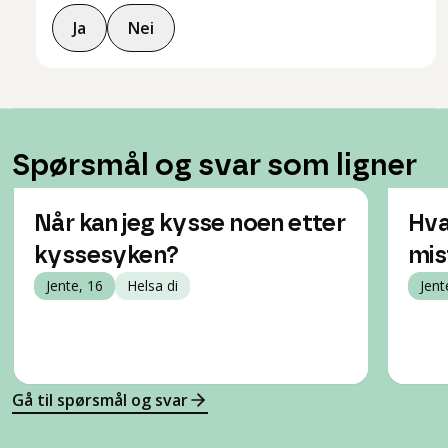
Ja
Nei
Spørsmål og svar som ligner
Når kan jeg kysse noen etter
Hva
kyssesyken?
mis
Jente, 16
Helsa di
Jent
Gå til spørsmål og svar