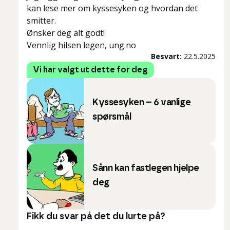
kan lese mer om kyssesyken og hvordan det
smitter.
Ønsker deg alt godt!
Vennlig hilsen legen, ung.no
Besvart:
22.5.2025
Vi har valgt ut dette for deg
Kyssesyken – 6 vanlige
spørsmål
Sånn kan fastlegen hjelpe
deg
Fikk du svar på det du lurte på?