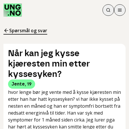
Søk
Men
Søk
Meny
Søk i innhol
Meny for å 
Spørsmål og svar
Når kan jeg kysse
kjæresten min etter
kyssesyken?
Jente
,
19
hvor lenge bør jeg vente med å kysse kjæresten min
etter han har hatt kyssesyken? vi har ikke kysset på
nesten en måned og han er symptomfri bortsett fra
nedsatt energinivå til tider. Han var syk med
symptomer for 1 måned siden cirka. Jeg lurer pga
har hørt at kyssesyken kan smitte lenge etter du