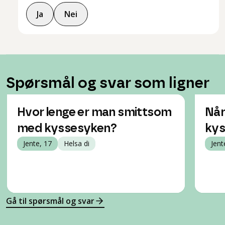
Ja
Nei
Spørsmål og svar som ligner
Hvor lenge er man smittsom
Når
med kyssesyken?
kys
Jente, 17
Helsa di
Jent
Gå til spørsmål og svar