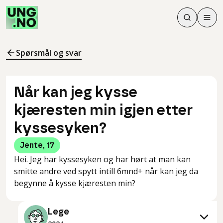
Søk
Men
Søk
Meny
Søk i innhol
Meny for å 
Spørsmål og svar
Når kan jeg kysse
kjæresten min igjen etter
kyssesyken?
Jente
,
17
Hei. Jeg har kyssesyken og har hørt at man kan
smitte andre ved spytt intill 6mnd+ når kan jeg da
begynne å kysse kjæresten min?
Lege