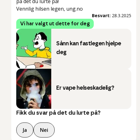
på det du lurte på!
Vennlig hilsen legen, ung.no
Besvart:
28.3.2025
Vi har valgt ut dette for deg
Sånn kan fastlegen hjelpe
deg
Er vape helseskadelig?
Fikk du svar på det du lurte på?
Ja
Nei