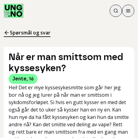
Søk
Men
Søk
Meny
Søk i innhol
Meny for å 
Spørsmål og svar
Når er man smittsom med
kyssesyken?
Jente
,
16
Hei! Det er mye kyssesykesmitte som går her jeg
bor nå og jeg lurer på når man er smittsom i
sykdomsforløpet. Si hvis en gutt kysser en med det
også går det to uker så kysser han en ny en. Kan
hun nye da ha fått kyssesyken og kan hun da smitte
andre nå? Kan det smitte ved deling av vape? Rett
og rett bare er man smittsom fra med en gang man