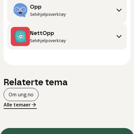
Opp
Selvhjelpsverktøy
NettOpp
Selvhjelpsverktøy
Relaterte tema
Om ung.no
Alle temaer