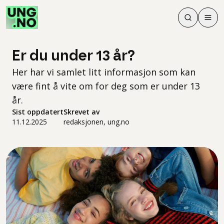
Søk
Men
Søk
Meny
Søk i innhol
Meny for å 
Er du under 13 år?
Her har vi samlet litt informasjon som kan
være fint å vite om for deg som er under 13
år.
Sist oppdatert
Skrevet av
11.12.2025
redaksjonen, ung.no