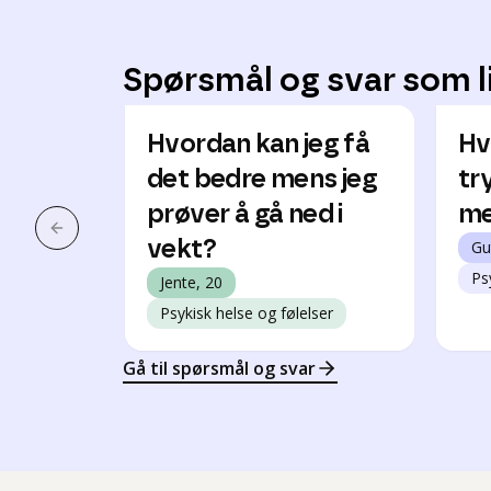
Spørsmål og svar som l
Hvordan kan jeg få
Hv
det bedre mens jeg
tr
prøver å gå ned i
me
Forrige slide
vekt?
Gu
Ps
Jente, 20
Psykisk helse og følelser
Gå til spørsmål og svar