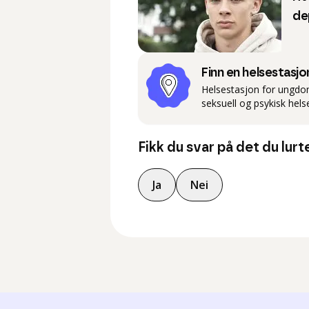
de
Finn en helsestasj
Helsestasjon for ungdom 
seksuell og psykisk hel
Fikk du svar på det du lurt
Ja
Nei