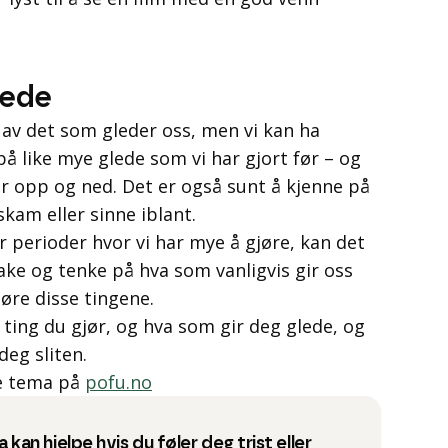
lede
 av det som gleder oss, men vi kan ha
på like mye glede som vi har gjort før – og
år opp og ned. Det er også sunt å kjenne på
skam eller sinne iblant.
har perioder hvor vi har mye å gjøre, kan det
lbake og tenke på hva som vanligvis gir oss
jøre disse tingene.
 ting du gjør, og hva som gir deg glede, og
eg sliten.
e tema på
pofu.no
 kan hjelpe hvis du føler deg trist eller