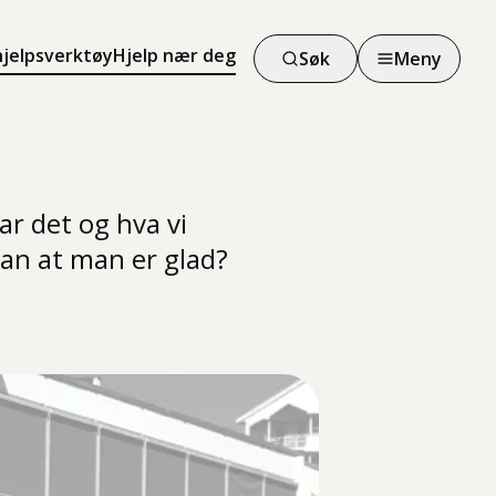
hjelpsverktøy
Hjelp nær deg
Søk
Meny
ar det og hva vi
man at man er glad?