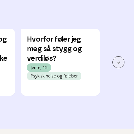
og
Hvorfor føler jeg
Tenker 
meg så stygg og
gjør ik
kke
verdiløs?
miljøet
Neste 
Jente, 15
Jente, 14
Psykisk helse og følelser
Psykisk h