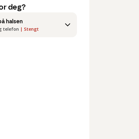
or deg?
på halsen
g telefon
|
Stengt