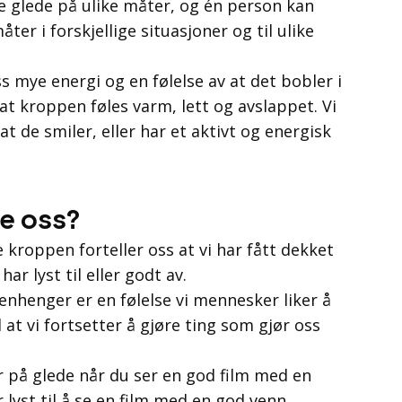
 glede på ulike måter, og én person kan
ter i forskjellige situasjoner og til ulike
s mye energi og en følelse av at det bobler i
at kroppen føles varm, lett og avslappet. Vi
at de smiler, eller har et aktivt og energisk
de oss?
 kroppen forteller oss at vi har fått dekket
har lyst til eller godt av.
enhenger er en følelse vi mennesker liker å
il at vi fortsetter å gjøre ting som gjør oss
r på glede når du ser en god film med en
ar lyst til å se en film med en god venn