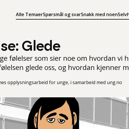
Alle Temaer
Spørsmål og svar
Snakk med noen
Selv
Søk
Meny
Søk i innholdet på ung.no
Meny for å navigere på ung.no
lse: Glede
ige følelser som sier noe om hvordan vi h
 følelsen glede oss, og hvordan kjenner 
es opplysningsarbeid for unge, i samarbeid med ung.no