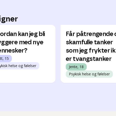
igner
ordan kan jeg bli
Får påtrengende 
yggere med nye
skamfulle tanker
nnesker?
som jeg frykter i
tt, 15
er tvangstanker
ykisk helse og følelser
Jente, 18
Psykisk helse og følelser