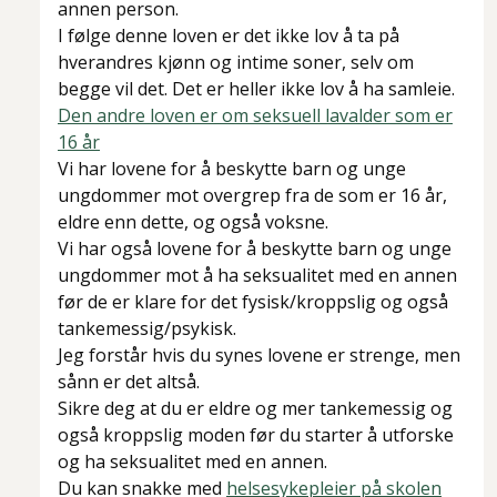
annen person.
I følge denne loven er det ikke lov å ta på
hverandres kjønn og intime soner, selv om
begge vil det. Det er heller ikke lov å ha samleie.
Den andre loven er om seksuell lavalder som er
16 år
Vi har lovene for å beskytte barn og unge
ungdommer mot overgrep fra de som er 16 år,
eldre enn dette, og også voksne.
Vi har også lovene for å beskytte barn og unge
ungdommer mot å ha seksualitet med en annen
før de er klare for det fysisk/kroppslig og også
tankemessig/psykisk.
Jeg forstår hvis du synes lovene er strenge, men
sånn er det altså.
Sikre deg at du er eldre og mer tankemessig og
også kroppslig moden før du starter å utforske
og ha seksualitet med en annen.
Du kan snakke med
helsesykepleier på skolen