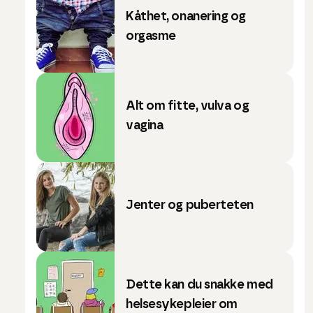
Kåthet, onanering og
orgasme
Alt om fitte, vulva og
vagina
Jenter og puberteten
Dette kan du snakke med
helsesykepleier om