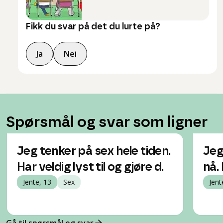
Fikk du svar på det du lurte på?
Ja
Nei
Spørsmål og svar som ligner
Jeg tenker på sex hele tiden.
Jeg
Har veldig lyst til og gjøre d.
nå.
Jente, 13
Sex
Jent