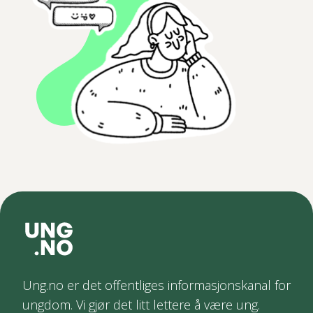
Ung.no er det offentliges informasjonskanal for
ungdom. Vi gjør det litt lettere å være ung.