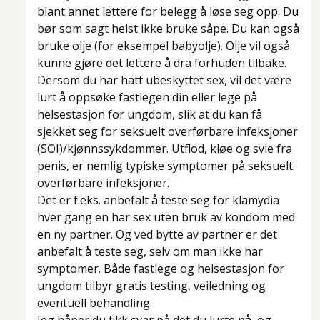
blant annet lettere for belegg å løse seg opp. Du
bør som sagt helst ikke bruke såpe. Du kan også
bruke olje (for eksempel babyolje). Olje vil også
kunne gjøre det lettere å dra forhuden tilbake.
Dersom du har hatt ubeskyttet sex, vil det være
lurt å oppsøke fastlegen din eller lege på
helsestasjon for ungdom, slik at du kan få
sjekket seg for seksuelt overførbare infeksjoner
(SOI)/kjønnssykdommer. Utflod, kløe og svie fra
penis, er nemlig typiske symptomer på seksuelt
overførbare infeksjoner.
Det er f.eks. anbefalt å teste seg for klamydia
hver gang en har sex uten bruk av kondom med
en ny partner. Og ved bytte av partner er det
anbefalt å teste seg, selv om man ikke har
symptomer. Både fastlege og helsestasjon for
ungdom tilbyr gratis testing, veiledning og
eventuell behandling.