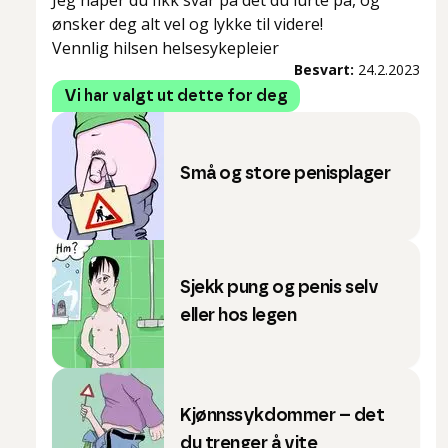
Jeg håper du fikk svar på det du lurte på, og
ønsker deg alt vel og lykke til videre!
Vennlig hilsen helsesykepleier
Besvart:
24.2.2023
Vi har valgt ut dette for deg
Små og store penisplager
Sjekk pung og penis selv
eller hos legen
Kjønnssykdommer – det
du trenger å vite