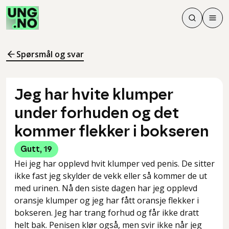
Søk
Men
Søk
Meny
Søk i innhol
Meny for å 
Spørsmål og svar
Jeg har hvite klumper
under forhuden og det
kommer flekker i bokseren
Gutt
,
19
Hei jeg har opplevd hvit klumper ved penis. De sitter
ikke fast jeg skylder de vekk eller så kommer de ut
med urinen. Nå den siste dagen har jeg opplevd
oransje klumper og jeg har fått oransje flekker i
bokseren. Jeg har trang forhud og får ikke dratt
helt bak. Penisen klør også, men svir ikke når jeg