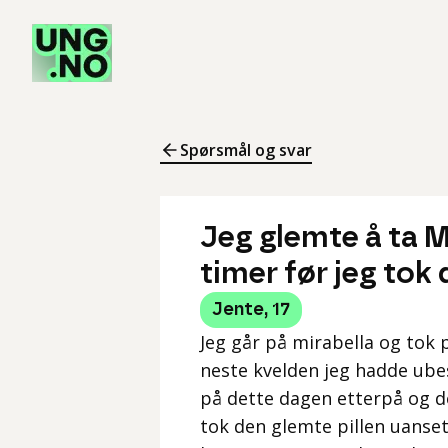
Spørsmål og svar
Jeg glemte å ta Mi
timer før jeg tok
Jente
,
17
Jeg går på mirabella og tok p
neste kvelden jeg hadde ubes
på dette dagen etterpå og d
tok den glemte pillen uanset