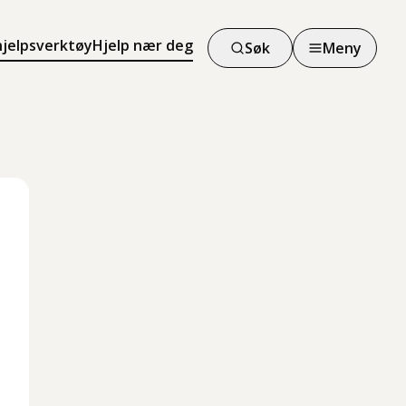
hjelpsverktøy
Hjelp nær deg
Søk
Meny