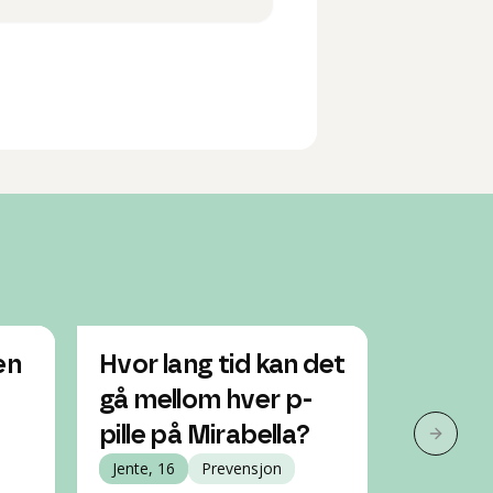
en
Hvor lang tid kan det
Jeg ha
gå mellom hver p-
piller.
pille på Mirabella?
Jente, 16
Neste 
Jente, 16
Prevensjon