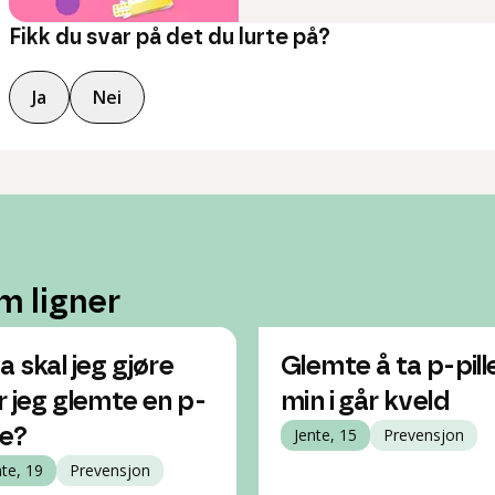
Fikk du svar på det du lurte på?
Ja
Nei
m ligner
a skal jeg gjøre
Glemte å ta p-pill
r jeg glemte en p-
min i går kveld
le?
Jente, 15
Prevensjon
nte, 19
Prevensjon