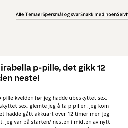
Alle Temaer
Spørsmål og svar
Snakk med noen
Selv
Søk
Meny
Søk i innholdet på ung.no
Meny for å navigere på ung.no
rabella p-pille, det gikk 12
 den neste!
 pille kvelden før jeg hadde ubeskyttet sex,
kyttet sex, glemte jeg å ta p pillen. Jeg kom
et hadde gått akkuart over 12 timer men jeg
t. Jeg var på starten/ nesten i midten av nytt