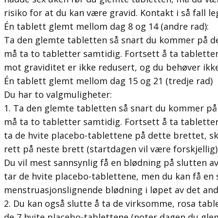
risiko for at du kan være gravid. Kontakt i så fall le
Én tablett glemt mellom dag 8 og 14 (andre rad):
Ta den glemte tabletten så snart du kommer på de
må ta to tabletter samtidig. Fortsett å ta tabletten
mot graviditet er ikke redusert, og du behøver ikk
Én tablett glemt mellom dag 15 og 21 (tredje rad)
Du har to valgmuligheter:
1. Ta den glemte tabletten så snart du kommer på 
må ta to tabletter samtidig. Fortsett å ta tablettene 
ta de hvite placebo-tablettene på dette brettet, 
rett på neste brett (startdagen vil være forskjellig)
Du vil mest sannsynlig få en blødning på slutten a
tar de hvite placebo-tablettene, men du kan få en s
menstruasjonslignende blødning i løpet av det and
2. Du kan også slutte å ta de virksomme, rosa tabl
de 7 hvite placebo-tablettene (noter dagen du gle