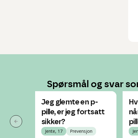
Spørsmål og svar so
Jeg glemte en p-
Hv
pille, er jeg fortsatt
nå
sikker?
pil
Forrige slide
Jente, 17
Prevensjon
Je