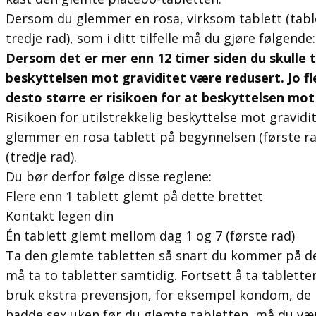
Dersom du glemmer en rosa, virksom tablett (tablet
tredje rad), som i ditt tilfelle må du gjøre følgende:
Dersom det er mer enn 12 timer siden du skulle t
beskyttelsen mot graviditet være redusert. Jo fl
desto større er risikoen for at beskyttelsen mot 
Risikoen for utilstrekkelig beskyttelse mot gravid
glemmer en rosa tablett på begynnelsen (første rad
(tredje rad).
Du bør derfor følge disse reglene:
Flere enn 1 tablett glemt på dette brettet
Kontakt legen din
Én tablett glemt mellom dag 1 og 7 (første rad)
Ta den glemte tabletten så snart du kommer på de
må ta to tabletter samtidig. Fortsett å ta tablettene
bruk ekstra prevensjon, for eksempel kondom, de
hadde sex uken før du glemte tabletten, må du være