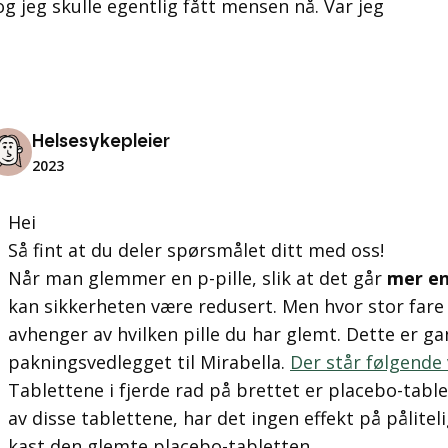
og jeg skulle egentlig fått mensen nå. Var jeg
Helsesykepleier
2023
Hei
Så fint at du deler spørsmålet ditt med oss!
Når man glemmer en p-pille, slik at det går
mer en
kan sikkerheten være redusert. Men hvor stor fare d
avhenger av hvilken pille du har glemt. Dette er g
pakningsvedlegget til Mirabella.
Der står følgende 
Tablettene i fjerde rad på brettet er placebo-tab
av disse tablettene, har det ingen effekt på pålitel
kast den glemte placebo-tabletten.