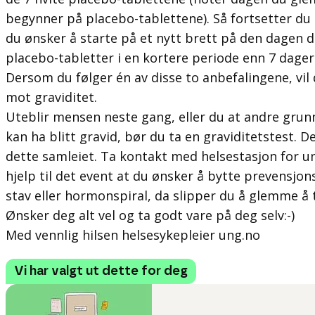
begynner på placebo-tablettene). Så fortsetter du
du ønsker å starte på et nytt brett på den dagen du
placebo-tabletter i en kortere periode enn 7 dager
Dersom du følger én av disse to anbefalingene, vil
mot graviditet.
Uteblir mensen neste gang, eller du at andre grun
kan ha blitt gravid, bør du ta en graviditetstest. D
dette samleiet. Ta kontakt med helsestasjon for
hjelp til det event at du ønsker å bytte prevensjon
stav eller hormonspiral, da slipper du å glemme å t
Ønsker deg alt vel og ta godt vare på deg selv:-)
Med vennlig hilsen helsesykepleier ung.no
Vi har valgt ut dette for deg