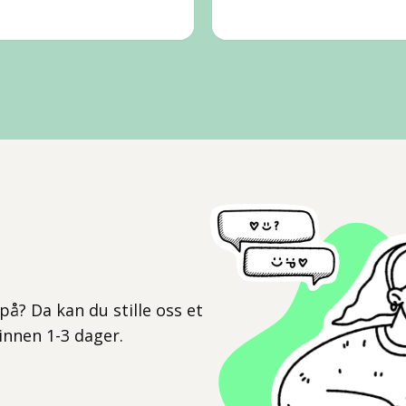
l
på? Da kan du stille oss et
 innen 1-3 dager.