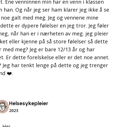
tt. Ene venninnen min har en venn i klassen
m han. Og når jeg ser ham klarer jeg ikke å se
er noe galt med meg. Jeg og vennene mine
te er dypere følelser en jeg tror. Jeg føler
meg, når han er i nærheten av meg. jeg pleier
lsket eller kjenne på så store følelser så dette
jer med meg? Jeg er bare 12/13 år og har
t. Er dette forelskelse eller er det noe annet.
 Jeg har tenkt lenge på dette og jeg trenger
nd ❤️.
Helsesykepleier
2023
Hei