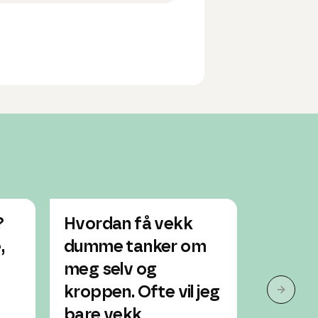
?
Hvordan få vekk
Er det 
,
dumme tanker om
forels
meg selv og
mye på
kroppen. Ofte vil jeg
nærhe
Neste 
bare vekk
Jente, 13