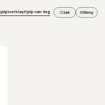
hjelpsverktøy
Hjelp nær deg
Søk
Meny