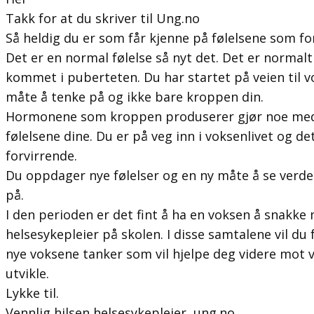
Takk for at du skriver til Ung.no
Så heldig du er som får kjenne på følelsene som for
Det er en normal følelse så nyt det. Det er normalt 
kommet i puberteten. Du har startet på veien til v
måte å tenke på og ikke bare kroppen din.
Hormonene som kroppen produserer gjør noe me
følelsene dine. Du er på veg inn i voksenlivet og d
forvirrende.
Du oppdager nye følelser og en ny måte å se ver
på.
I den perioden er det fint å ha en voksen å snakke 
helsesykepleier på skolen. I disse samtalene vil du
nye voksene tanker som vil hjelpe deg videre mot 
utvikle.
Lykke til.
Vennlig hilsen helsesykepleier, ung.no