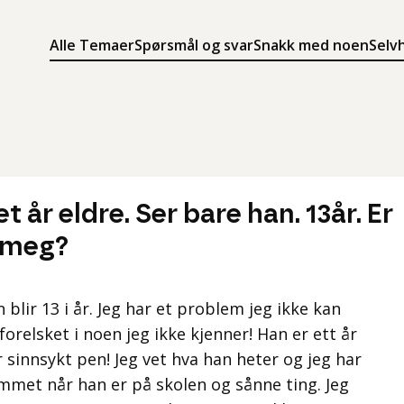
Alle Temaer
Spørsmål og svar
Snakk med noen
Selv
Søk
Meny
Søk i innholdet på ung.no
Meny for å navigere på ung.no
t år eldre. Ser bare han. 13år. Er
 meg?
 blir 13 i år. Jeg har et problem jeg ikke kan
orelsket i noen jeg ikke kjenner! Han er ett år
 sinnsykt pen! Jeg vet hva han heter og jeg har
mmet når han er på skolen og sånne ting. Jeg