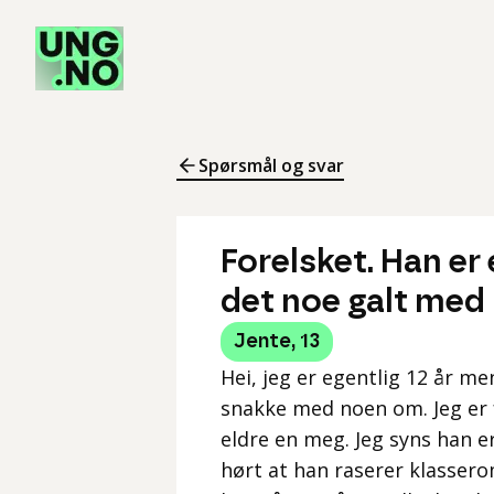
Spørsmål og svar
Forelsket. Han er e
det noe galt med
Jente
,
13
Hei, jeg er egentlig 12 år men
snakke med noen om. Jeg er f
eldre en meg. Jeg syns han er
hørt at han raserer klassero