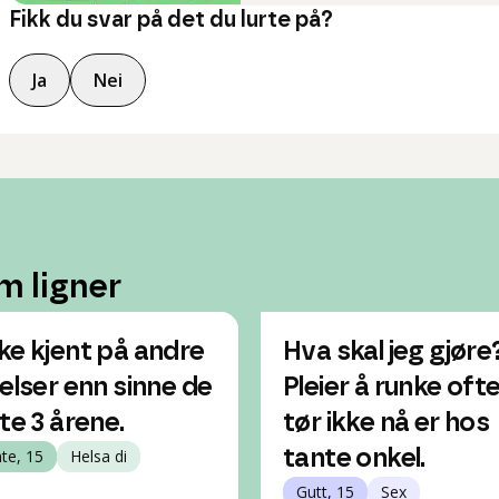
Fikk du svar på det du lurte på?
Ja
Nei
m ligner
ke kjent på andre
Hva skal jeg gjøre
lelser enn sinne de
Pleier å runke ofte
ste 3 årene.
tør ikke nå er hos
nte, 15
Helsa di
tante onkel.
Gutt, 15
Sex