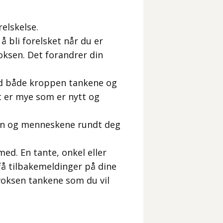
elskelse.
å bli forelsket når du er
oksen. Det forandrer din
d både kroppen tankene og
et er mye som er nytt og
den og menneskene rundt deg
med. En tante, onkel eller
 få tilbakemeldinger på dine
voksen tankene som du vil