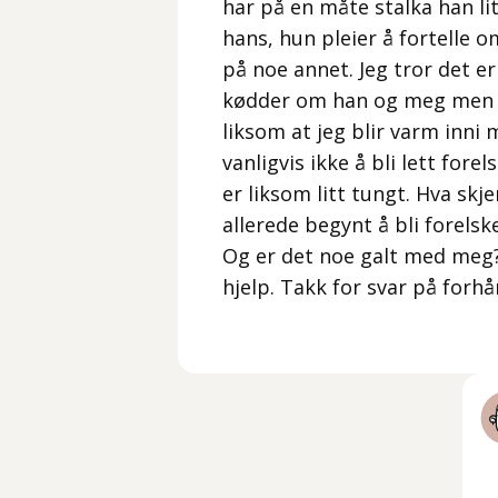
har på en måte stalka han li
hans, hun pleier å fortelle o
på noe annet. Jeg tror det 
kødder om han og meg men det
liksom at jeg blir varm inni 
vanligvis ikke å bli lett fore
er liksom litt tungt. Hva sk
allerede begynt å bli forelske
Og er det noe galt med meg?
hjelp. Takk for svar på forhå