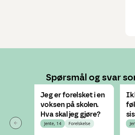
Spørsmål og svar so
Jeg er forelsket i en
Ik
voksen på skolen.
fø
Hva skal jeg gjøre?
si
Jente, 14
Forelskelse
Je
Forrige slide